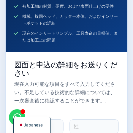
被加工物の材質、硬度、および表面仕上げの要件
機械、旋回ヘッド、カッター本体、およびインサー
トポケットの詳細
現在のインサートサンプル、工具寿命の目標値、ま
Korean
たは加工上の問題
French
German
図面と申込の詳細をお送りくだ
Chinese
さい
Russian
現在入力可能な項目をすべて入力してくださ
Italian
い。不足している技術的な詳細については、
Spanish
一次審査後に確認することができます。.
Turkish
English
名
Japanese
称