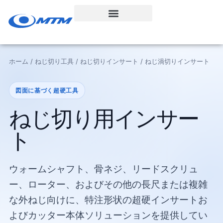
コ
ン
テ
ン
ツ
ホーム / ねじ切り工具 / ねじ切りインサート / ねじ渦切りインサート
へ
ス
図面に基づく超硬工具
キ
ッ
ねじ切り用インサー
プ
ト
ウォームシャフト、骨ネジ、リードスクリュ
ー、ローター、およびその他の長尺または複雑
な外ねじ向けに、特注形状の超硬インサートお
よびカッター本体ソリューションを提供してい