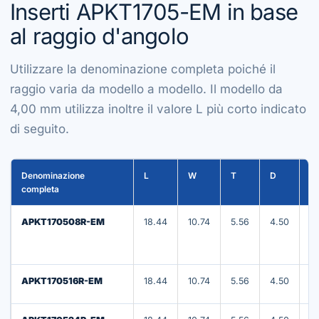
Inserti APKT1705-EM in base
al raggio d'angolo
Utilizzare la denominazione completa poiché il
raggio varia da modello a modello. Il modello da
4,00 mm utilizza inoltre il valore L più corto indicato
di seguito.
Denominazione
L
W
T
D
R
completa
APKT170508R-EM
18.44
10.74
5.56
4.50
0
APKT170516R-EM
18.44
10.74
5.56
4.50
1.