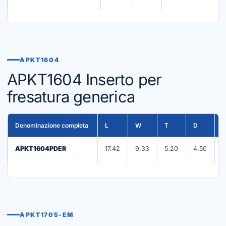
APKT1604
APKT1604 Inserto per
fresatura generica
Denominazione completa
L
W
T
D
R
APKT1604PDER
17.42
9.33
5.20
4.50
0
APKT1705-EM