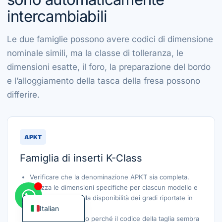
intercambiabili
Le due famiglie possono avere codici di dimensione
nominale simili, ma la classe di tolleranza, le
Korean
dimensioni esatte, il foro, la preparazione del bordo
French
e l’alloggiamento della tasca della fresa possono
German
differire.
Japanese
Chinese
APKT
Russian
Famiglia di inserti K-Class
Spanish
Turkish
Verificare che la denominazione APKT sia completa.
Utilizza le dimensioni specifiche per ciascun modello e
English
le informazioni sulla disponibilità dei gradi riportate in
Italian
questa pagina.
Non sostituirlo solo perché il codice della taglia sembra