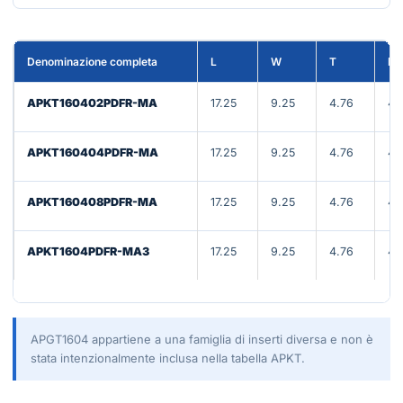
Denominazione completa
L
W
T
D
APKT160402PDFR-MA
17.25
9.25
4.76
4.
APKT160404PDFR-MA
17.25
9.25
4.76
4.
APKT160408PDFR-MA
17.25
9.25
4.76
4.
APKT1604PDFR-MA3
17.25
9.25
4.76
4.
APGT1604 appartiene a una famiglia di inserti diversa e non è
stata intenzionalmente inclusa nella tabella APKT.