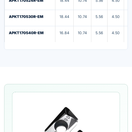
APKT170524R-EM
18.44
10.74
5.56
4.50
2
APKT170530R-EM
18.44
10.74
5.56
4.50
3
APKT170540R-EM
16.84
10.74
5.56
4.50
4