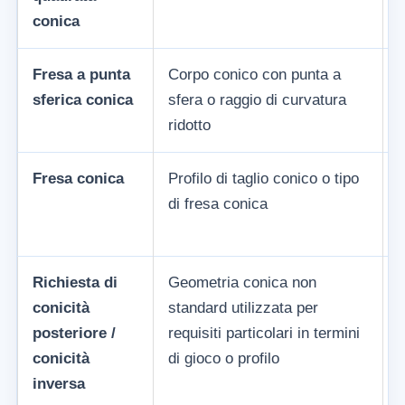
conica
Fresa a punta
Corpo conico con punta a
C
sferica conica
sfera o raggio di curvatura
d
ridotto
n
Fresa conica
Profilo di taglio conico o tipo
P
di fresa conica
r
Richiesta di
Geometria conica non
C
conicità
standard utilizzata per
n
posteriore /
requisiti particolari in termini
g
conicità
di gioco o profilo
inversa