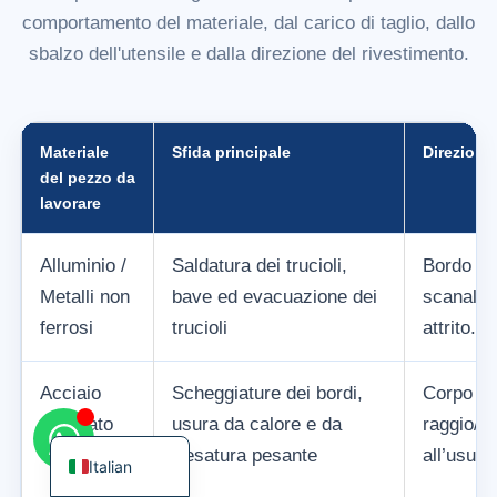
comportamento del materiale, dal carico di taglio, dallo
sbalzo dell'utensile e dalla direzione del rivestimento.
Korean
Materiale
Sfida principale
Direzione 
French
del pezzo da
lavorare
German
Japanese
Alluminio /
Saldatura dei trucioli,
Bordo aff
Chinese
Metalli non
bave ed evacuazione dei
scanalat
Russian
ferrosi
trucioli
attrito.
Spanish
Acciaio
Scheggiature dei bordi,
Corpo ri
Turkish
temprato
usura da calore e da
raggio/sf
English
fresatura pesante
all’usura
Italian