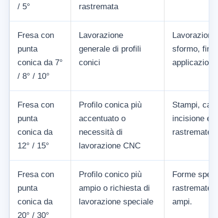
/ 5°
rastremata
Fresa con
Lavorazione
Lavorazioni 
punta
generale di profili
sformo, finit
conica da 7°
conici
applicazioni 
/ 8° / 10°
Fresa con
Profilo conica più
Stampi, cavit
punta
accentuato o
incisione e f
conica da
necessità di
rastremate.
12° / 15°
lavorazione CNC
Fresa con
Profilo conico più
Forme special
punta
ampio o richiesta di
rastremate e 
conica da
lavorazione speciale
ampi.
20° / 30°