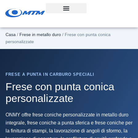
Vai
al
contenuto
Casa
/
Frese in metallo duro
/ Frese con punta conica
personalizzate
FRESE A PUNTA IN CARBURO SPECIALI
Frese con punta conica
personalizzate
ONMY offre frese coniche personalizzate in metallo duro
integrale, frese coniche a punta sferica e frese coniche per
la finitura di stampi, la lavorazione di angoli di sformo, la