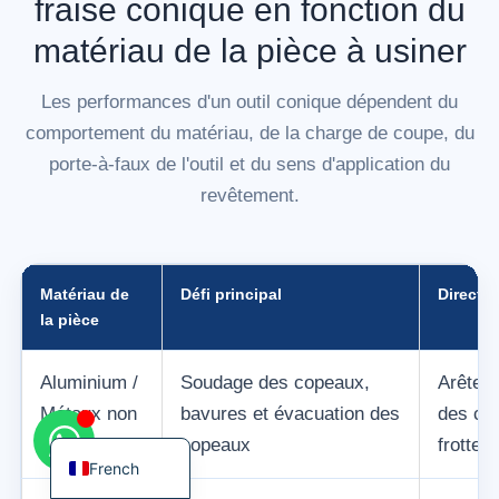
fraise conique en fonction du
matériau de la pièce à usiner
Les performances d'un outil conique dépendent du
comportement du matériau, de la charge de coupe, du
Korean
porte-à-faux de l'outil et du sens d'application du
German
revêtement.
Japanese
Chinese
Russian
Matériau de
Défi principal
Directio
la pièce
Italian
Spanish
Aluminium /
Soudage des copeaux,
Arête t
Turkish
Métaux non
bavures et évacuation des
des cop
English
ferreux
copeaux
frottem
French