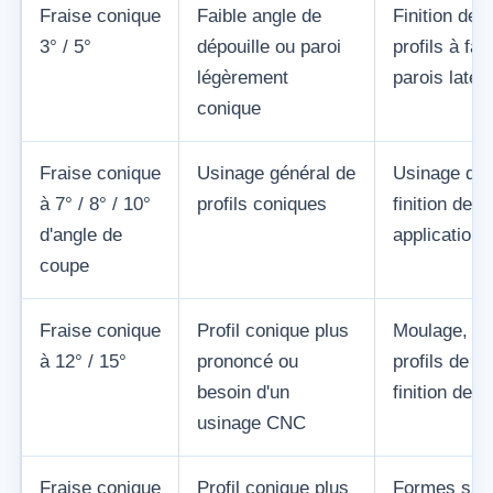
Fraise conique
Faible angle de
Finition des
3° / 5°
dépouille ou paroi
profils à fai
légèrement
parois latéra
conique
Fraise conique
Usinage général de
Usinage d'an
à 7° / 8° / 10°
profils coniques
finition de 
d'angle de
applications
coupe
Fraise conique
Profil conique plus
Moulage, cav
à 12° / 15°
prononcé ou
profils de t
besoin d'un
finition de 
usinage CNC
Fraise conique
Profil conique plus
Formes spéc