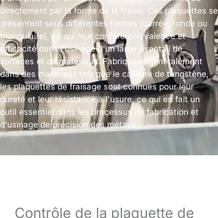
directement par la forme de la fraise. Ces plaquettes se
présentent sous différentes formes (carrée, ronde ou
triangulaire), ce qui leur confère polyvalence et
efficacité dans l'usinage d'un large éventail de
surfaces et de matériaux. Fabriquées généralement
dans des matériaux tels que le carbure de tungstène,
les plaquettes de fraisage sont connues pour leur
dureté et leur résistance à l'usure, ce qui en fait un
outil essentiel dans les processus de fabrication et
d'usinage de précision des métaux.
Contrôle de la plaquette de