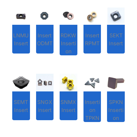
LNMU
Insert
RDKW
Insert
SEKT
Insert
ODMT
Inserti
RPMT
Insert
on
SEMT
SNGX
SNMX
Inserti
SPKN
Insert
insert
Insert
on
Inserti
TPKN
on