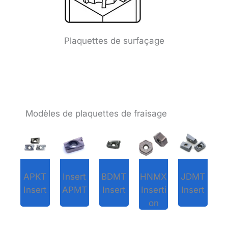
Plaquettes de surfaçage
Modèles de plaquettes de fraisage
APKT
Insert
BDMT
HNMX
JDMT
Insert
APMT
Insert
Inserti
Insert
on