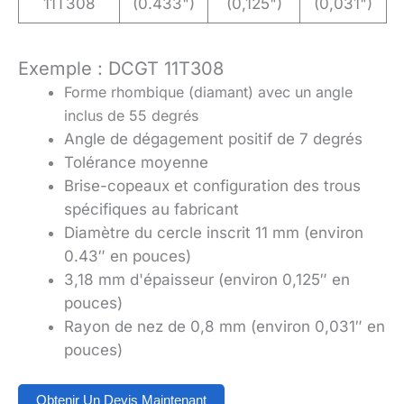
11T308
(0.433")
(0,125")
(0,031")
Exemple : DCGT 11T308
Forme rhombique (diamant) avec un angle
inclus de 55 degrés
Angle de dégagement positif de 7 degrés
Tolérance moyenne
Brise-copeaux et configuration des trous
spécifiques au fabricant
Diamètre du cercle inscrit 11 mm (environ
0.43″ en pouces)
3,18 mm d'épaisseur (environ 0,125″ en
pouces)
Rayon de nez de 0,8 mm (environ 0,031″ en
pouces)
Obtenir Un Devis Maintenant