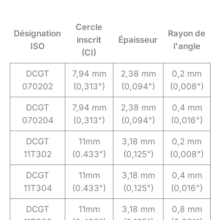
Cercle
Désignation
Rayon de
inscrit
Épaisseur
ISO
l'angle
(CI)
DCGT
7,94 mm
2,38 mm
0,2 mm
070202
(0,313")
(0,094")
(0,008")
DCGT
7,94 mm
2,38 mm
0,4 mm
070204
(0,313")
(0,094")
(0,016")
DCGT
11mm
3,18 mm
0,2 mm
11T302
(0.433")
(0,125")
(0,008")
DCGT
11mm
3,18 mm
0,4 mm
11T304
(0.433")
(0,125")
(0,016")
DCGT
11mm
3,18 mm
0,8 mm