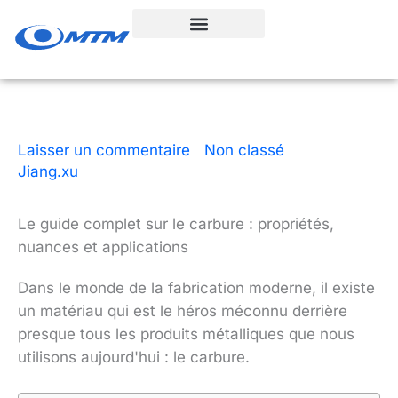
Aller
au
contenu
Laisser un commentaire
|
Non classé
| Par
Jiang.xu
|
19 minutes de lecture
|
4 janvier 2026
Le guide complet sur le carbure : propriétés,
nuances et applications
Dans le monde de la fabrication moderne, il existe
un matériau qui est le héros méconnu derrière
presque tous les produits métalliques que nous
utilisons aujourd'hui : le carbure.