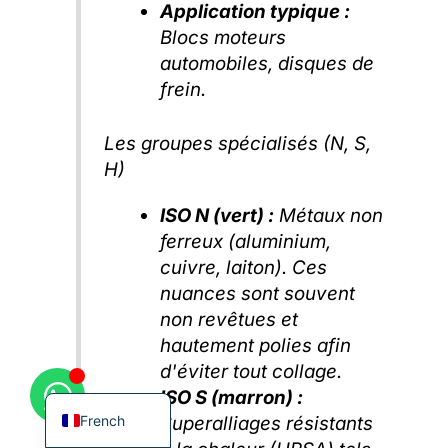
Application typique :
Blocs moteurs
automobiles, disques de
frein.
Korean
Les groupes spécialisés (N, S,
German
H)
Japanese
ISO N (vert) :
Métaux non
Chinese
ferreux (aluminium,
Russian
cuivre, laiton). Ces
Italian
nuances sont souvent
non revêtues et
Spanish
hautement polies afin
Turkish
d'éviter tout collage.
English
ISO S (marron) :
French
Superalliages résistants