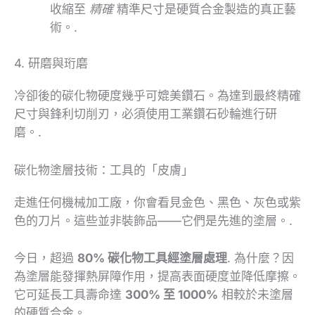
收縮至
精確
精準尺寸是硬質合金製造的真正藝
術。.
4. 研磨與珩磨
冷卻後的碳化物硬度幾乎可媲美鑽石。為達到最終精確
尺寸與鋒利切削刃，必須使用工業鑽石砂輪進行研
磨。.
碳化物塗層技術：工具的「皮膚」
走進任何機械加工廠，你會看見金色、黑色、灰色或紫
色的刀片。這些並非裝飾品——它們是先進的塗層。.
今日，超過
80% 碳化物工具經塗層處理
. 為什麼？因
為塗層能發揮熱屏障作用，提高表面硬度並降低摩擦。
它可延長工具壽命達
300% 至 1000%
相較於未塗層
的硬質合金。.