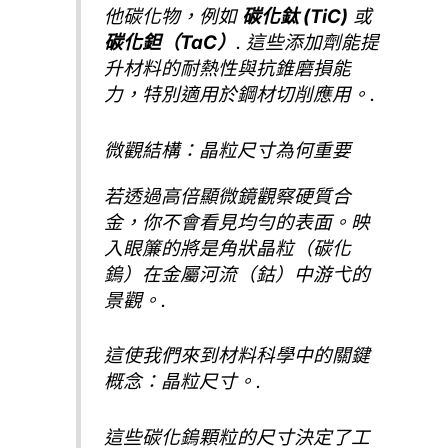
他碳化物，例如
碳化鈦 (TiC)
或
碳化鉭（TaC）
. 這些添加劑能提
升材料的耐熱性與抗錐磨損能
力，特別適用於鋼材切削應用。.
微觀結構：晶粒尺寸為何重要
若透過高倍顯微鏡觀察硬質合
金，你不會看見均勻的表面。映
入眼簾的將是角狀晶粒（碳化
鎢）在金屬河流（鈷）中游弋的
景觀。.
這使我們來到材料科學中的關鍵
概念：晶粒尺寸。.
這些碳化鎢顆粒的尺寸決定了工