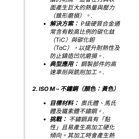
面產生巨大的熱量與壓力
（錐形磨損）。.
解決方案：
P級硬質合金通
常含有較高比例的碳化鈦
（TiC）與碳化鉭
（TaC），以提升耐熱性及
防止鑄造凹坑磨損。.
典型應用：
鋼製部件的高
速車削與銑削加工。.
2. ISO M – 不鏽鋼（顏色：黃色）
目標材料：
奧氏體、馬氏
體及鐵素體不鏽鋼。.
挑戰：
不鏽鋼具有「黏
性」且易產生高加工硬化
傾向。其加工時會產生熱