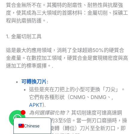
質合金無所不在。其獨特的耐磨性、耐熱性與抗壓強
度，使其成為三大領域的首選材料：金屬切削、採礦工
程與抗磨損防護。.
1. 金屬切削工具
Korean
French
這是最大的應用領域，消耗了全球超過50%的硬質合
German
金產量。在數控加工領域，硬質合金是實現精密度與高
速加工的標準選擇。.
Japanese
Russian
可轉換刀片
:
Italian
這些是夾在刀把上的小型可更換「刀尖」。
Spanish
它們有各種形狀（CNMG、DNMG、,
APKT
).
Turkish
為何選擇碳化物？
其切削速度可達高速鋼
English
（HSS）的3至5倍。當一側刃口磨損時，操
Chinese
作員只需旋轉（轉位）刀片至全新刃口，即