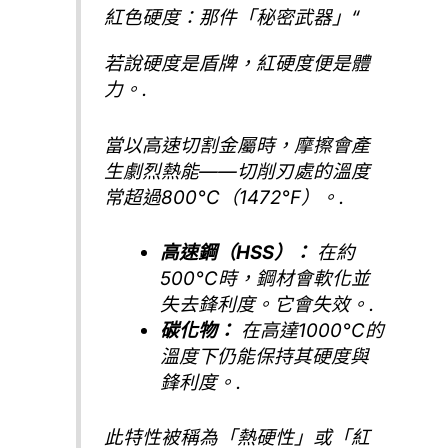
紅色硬度：那件「秘密武器」“
若說硬度是盾牌，紅硬度便是體
力。.
當以高速切割金屬時，摩擦會產
生劇烈熱能——切削刃處的溫度
常超過800°C（1472°F）。.
高速鋼（HSS）：
在約
500°C時，鋼材會軟化並
失去鋒利度。它會失效。.
碳化物：
在高達1000°C的
溫度下仍能保持其硬度與
鋒利度。.
此特性被稱為「熱硬性」或「紅