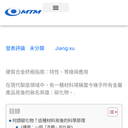
跳
至
內
容
發表評論
|
未分類
| 按
Jiang.xu
|
19 閱讀所需時間
|
2026年1月4日
硬質合金終極指南：特性、等級與應用
在現代製造領域中，有一種材料堪稱當今幾乎所有金屬
產品背後的無名英雄：碳化物。.
目錄
何謂碳化物？這種材料背後的科學原理
《構圖：一個「具體」的比喻》