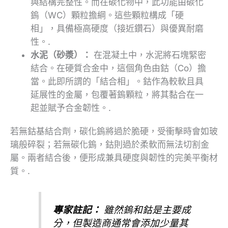
與結構完整性。而在碳化物中，此功能由碳化
鎢（WC）顆粒擔綱。這些顆粒構成「硬
相」，具備極高硬度（接近鑽石）與優異耐磨
性。.
水泥（砂漿）：
在混凝土中，水泥將石塊緊密
結合。在硬質合金中，這個角色由鈷（Co）擔
當。此即所謂的「結合相」。鈷作為較軟且具
延展性的金屬，包覆著鎢顆粒，將其黏合在一
起並賦予合金韌性。.
若無鈷基結合劑，碳化鎢將過於脆硬，受衝擊時會如玻
璃般碎裂；若無碳化鎢，鈷則過於柔軟而無法切割金
屬。兩者結合後，便形成兼具硬度與韌性的完美平衡材
質。.
專家註記：
雖然鎢和鈷是主要成
分，但製造商通常會添加少量其