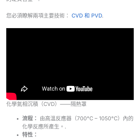
您必須瞭解兩項主要技術：
CVD 和 PVD
.
化學氣相沉積（CVD）——隔熱罩
流程：
由高溫反應器（700°C – 1050°C）內的
化學反應所產生。.
特性：