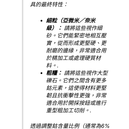
具的最終特性：
細粒（亞微米／奈米
級）：
請將這些視作細
砂。它們能緊密地相互壓
實，從而形成更堅硬、更
耐磨的邊緣，非常適合用
於精加工或處理硬質材
料。.
粗糧：
請將這些視作大型
礫石。它們之間含有更多
鈷元素，這使得材料更堅
韌且抗衝擊性更強，非常
適合用於開採按鈕或進行
重型粗加工切削。.
透過調整鈷含量比例（通常為6%