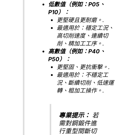
低數值（例如：P05、
P10）：
更堅硬且更耐磨。.
最適用於：穩定工況、
高切削速度、連續切
削、精加工工序。.
高數值（例如：P40、
P50）：
更堅固、更抗衝擊。.
最適用於：不穩定工
況、斷續切削、低速運
轉、粗加工操作。.
專業提示：
若
需對鋼鍛件進
行重型間斷切