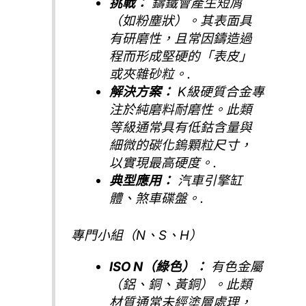
挑戰：
鑄鐵會產生短屑
（如粉塵狀）。其表面具
有研磨性，且常因鑄造過
程而形成堅硬的「表皮」
或夾雜砂粒。.
解決方案：
K級硬質合金專
注於純磨料耐磨性。此類
等級通常具有低鈷含量與
細微的碳化鎢顆粒尺寸，
以實現最高硬度。.
典型應用：
汽車引擎缸
體、煞車碟盤。.
專門小組（N、S、H）
ISO N（綠色）：
有色金屬
（鋁、銅、黃銅）。此類
材質通常未經塗層處理，