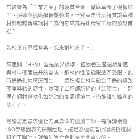
常被譽為「工業之齒」的硬質合金，徹底革新了機械加
工、採礦與抗磨損保護領域。但究竟是什麼特質讓這種
材料超越傳統鋼材？為何它成為高速精密工程的預設首
選？
若您正在尋找答案，您來對地方了。.
高速鋼（HSS）曾是業界標準，但隨著生產週期加速
與材料硬度提升的需求，鋼材的性能極限逐漸受限。此
時鎢鎢化物應運而生——這種複合材料融合了鎢的極致
硬度與鈷的韌性，實現了工程師所稱的「紅硬性」：即
便在鋼材會軟化如奶油的高溫環境中，仍能維持鋒利的
切削刃。.
無論您是尋求優化刀具壽命的機加工師、需解讀複雜
ISO等級圖表的採購經理，還是為極端磨損環境挑選材
料的工程師，理解硬質合金都是至關重要的。.