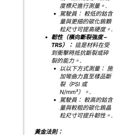
度標尺進行測量。.
駕駛員：
較低的鈷含
量與更細的碳化鎢顆
粒尺寸可提高硬度。.
韌性（橫向斷裂強度 –
TRS）：
這是材料在受
到衝擊時抵抗斷裂或碎
裂的能力。.
以以下方式測量：
施
加彎曲力直至樣品斷
裂（PSI 或
N/mm²）。.
駕駛員：
較高的鈷含
量與較粗的碳化鎢晶
粒尺寸可提升韌性。.
黃金法則：