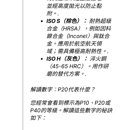
並經高度拋光以防止黏
附。.
ISO S（棕色）：
耐熱超級
合金（HRSA），例如因科
鎳合金（Inconel）與鈦合
金。應用於航空航天領
域；需具備極高耐熱性。.
ISO H（灰色）：
淬火鋼
（45-65 HRC）。用作研
磨的替代方案。.
解讀數字：P20代表什麼？
您經常會看到標示為P10、P20或
P40的等級。解讀這些數字的秘訣
如下：