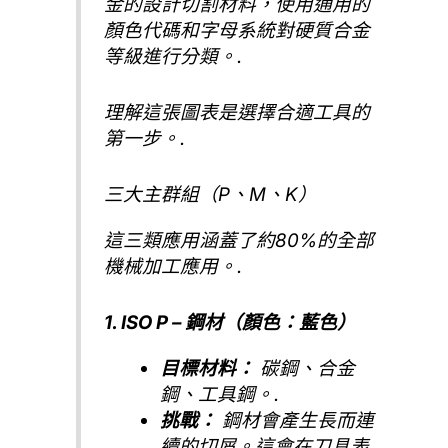
金的設計切割材料，使用通用的
顏色代碼和字母系統對硬質合金
等級進行分類。.
理解這張圖表是選擇合適工具的
第一步。.
三大主群組（P、M、K）
這三類應用涵蓋了約80%的全部
機械加工應用。.
1. ISO P – 鋼材（顏色：藍色）
目標材料：
碳鋼、合金
鋼、工具鋼。.
挑戰：
鋼材會產生長而連
續的切屑。這會在刀具表