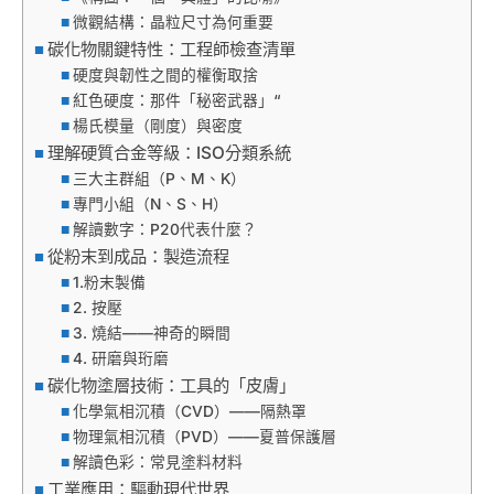
微觀結構：晶粒尺寸為何重要
碳化物關鍵特性：工程師檢查清單
硬度與韌性之間的權衡取捨
紅色硬度：那件「秘密武器」“
楊氏模量（剛度）與密度
理解硬質合金等級：ISO分類系統
三大主群組（P、M、K）
專門小組（N、S、H）
解讀數字：P20代表什麼？
從粉末到成品：製造流程
1.粉末製備
2. 按壓
3. 燒結——神奇的瞬間
4. 研磨與珩磨
碳化物塗層技術：工具的「皮膚」
化學氣相沉積（CVD）——隔熱罩
物理氣相沉積（PVD）——夏普保護層
解讀色彩：常見塗料材料
工業應用：驅動現代世界