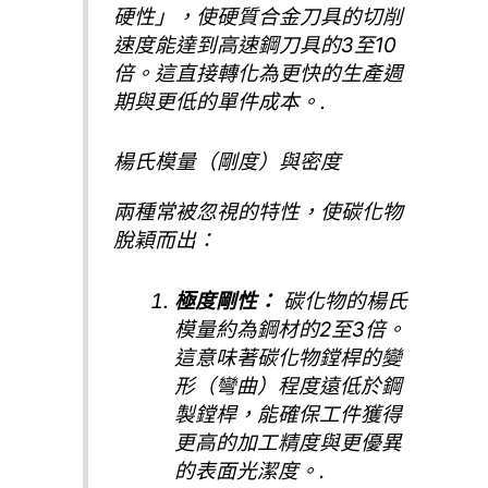
硬性」，使硬質合金刀具的切削
速度能達到高速鋼刀具的3至10
倍。這直接轉化為更快的生產週
期與更低的單件成本。.
楊氏模量（剛度）與密度
兩種常被忽視的特性，使碳化物
脫穎而出：
極度剛性：
碳化物的楊氏
模量約為鋼材的2至3倍。
這意味著碳化物鏜桿的變
形（彎曲）程度遠低於鋼
製鏜桿，能確保工件獲得
更高的加工精度與更優異
的表面光潔度。.