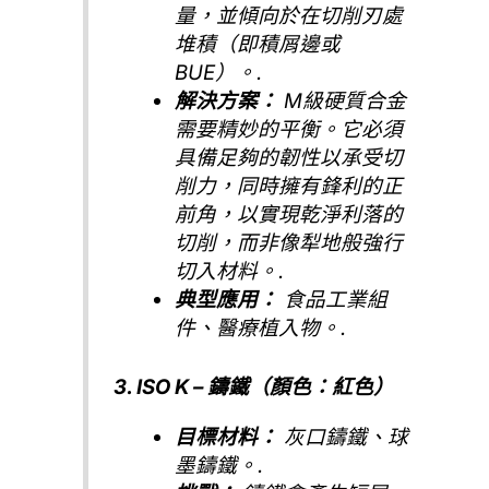
量，並傾向於在切削刃處
堆積（即積屑邊或
BUE）。.
解決方案：
M級硬質合金
需要精妙的平衡。它必須
具備足夠的韌性以承受切
削力，同時擁有鋒利的正
前角，以實現乾淨利落的
切削，而非像犁地般強行
切入材料。.
典型應用：
食品工業組
件、醫療植入物。.
3. ISO K – 鑄鐵（顏色：紅色）
目標材料：
灰口鑄鐵、球
墨鑄鐵。.