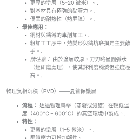
更厚的塗層（5–20 微米）。.
對基材具有極強的黏著力。.
優異的耐熱性（熱屏障）。.
最佳應用：
鋼材與鑄鐵的車削加工。.
粗加工工序中，熱變形與鑄坑磨損是主要敵
手。.
請注意：
由於塗層較厚，刀刃略呈圓弧狀
（經研磨處理），使其鋒利度稍減但強度極
高。.
物理氣相沉積（PVD）——夏普保護層
流程：
透過物理轟擊（蒸發或濺鍍）在較低溫
度（400°C – 600°C）的真空環境中製成。.
特性：
更薄的塗層（1–5 微米）。.
壓縮應力可增加韌性。.