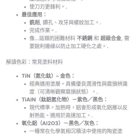
使刀刃更鋒利。.
最佳應用：
銑削
, 鑽孔、攻牙與螺紋加工。.
完成作業。.
像...這類的困難材料
不銹鋼
和
超級合金
, 需
要銳利邊緣以防止加工硬化之處。.
解讀色彩：常見塗料材料
TiN（氮化鈦）– 金色：
經典通用塗層。具備優良潤滑性與磨損辨識
度（可清晰觀察磨損狀態）。.
TiAlN（鈦鋁氮化物）－紫色／黑色：
現代標準。加熱時，鋁會形成氧化鋁層以反
射熱能。適用於高速加工。.
氧化鋁（Al2O3）－黑色／灰色：
一種常在化學氣相沉積法中使用的陶瓷塗