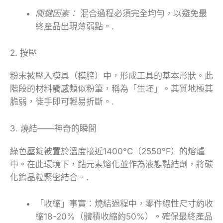
關鍵因素：
混合過程必須完全均勻，以避免最
終產品出現薄弱點。.
2. 按壓
粉末被壓入模具（模腔）中，形成工具的基本形狀。此
階段的材料觸感類似粉筆，稱為「生坯」。其質地極其
脆弱，徒手即可輕易折斷。.
3. 燒結——神奇的瞬間
綠色壓錠被置於溫度接近1400°C（2550°F）的熔爐
中。在此環境下，鈷元素熔化並作為液態黏結劑，將碳
化鎢晶粒緊密結合。.
「收縮」事實：燒結過程中，零件線性尺寸約收
縮18-20%（體積收縮約50%）。確保最終產品