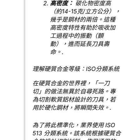
高密度：
碳化物密度高
（約14-15克/立方公分），
幾乎是鋼材的兩倍。這種
高密度特性有助於吸收加
工過程中的振動（顫
動），進而延長刀具壽
命。.
理解硬質合金等級：ISO分類系統
在硬質合金的世界裡，「一刀
切」的做法無異於自尋死路。專
為切割軟質鋁材設計的刀具，若
用於硬化鋼材，將瞬間失效。.
為了將此標準化，業界使用 ISO
513 分類系統。該系統根據硬質合