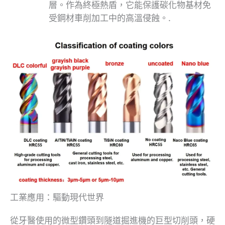
層。作為終極熱盾，它能保護碳化物基材免
受鋼材車削加工中的高溫侵蝕。.
工業應用：驅動現代世界
從牙醫使用的微型鑽頭到隧道掘進機的巨型切削頭，硬