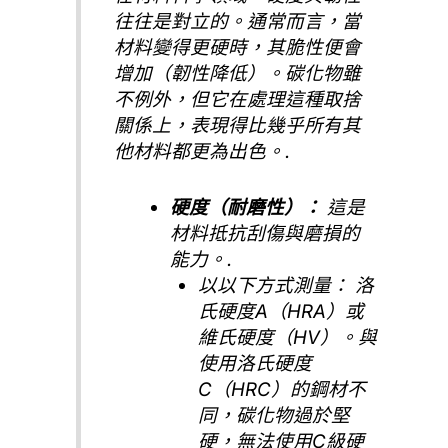
往往是對立的。通常而言，當
材料變得更硬時，其脆性便會
增加（韌性降低）。碳化物雖
不例外，但它在處理這種取捨
關係上，表現得比幾乎所有其
他材料都更為出色。.
硬度（耐磨性）：
這是
材料抵抗刮傷與磨損的
能力。.
以以下方式測量：
洛
氏硬度A（HRA）或
維氏硬度（HV）。與
使用洛氏硬度
C（HRC）的鋼材不
同，碳化物過於堅
硬，無法使用C級硬