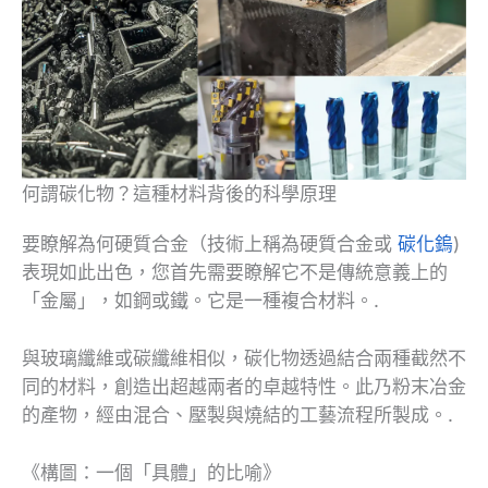
何謂碳化物？這種材料背後的科學原理
要瞭解為何硬質合金（技術上稱為硬質合金或
碳化鎢
)
表現如此出色，您首先需要瞭解它不是傳統意義上的
「金屬」，如鋼或鐵。它是一種複合材料。.
與玻璃纖維或碳纖維相似，碳化物透過結合兩種截然不
同的材料，創造出超越兩者的卓越特性。此乃粉末冶金
的產物，經由混合、壓製與燒結的工藝流程所製成。.
《構圖：一個「具體」的比喻》