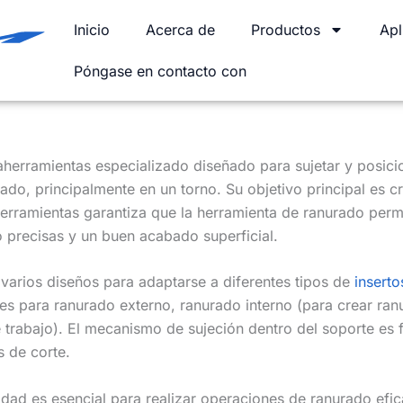
Inicio
Acerca de
Productos
Apl
Póngase en contacto con
herramientas especializado diseñado para sujetar y posic
do, principalmente en un torno. Su objetivo principal es c
herramientas garantiza que la herramienta de ranurado perma
 precisas y un buen acabado superficial.
 varios diseños para adaptarse a diferentes tipos de
insert
s para ranurado externo, ranurado interno (para crear ranu
e trabajo). El mecanismo de sujeción dentro del soporte es f
s de corte.
idad es esencial para realizar operaciones de ranurado efic