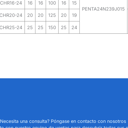
CHR16-24
16
16
100
16
15
PENTA24N239J015
CHR20-24
20
20
125
20
19
CHR25-24
25
25
150
25
24
Necesita una consulta? Póngase en contacto con nosotro
o con nuestro equipo de ventas para descubrir todas sus 