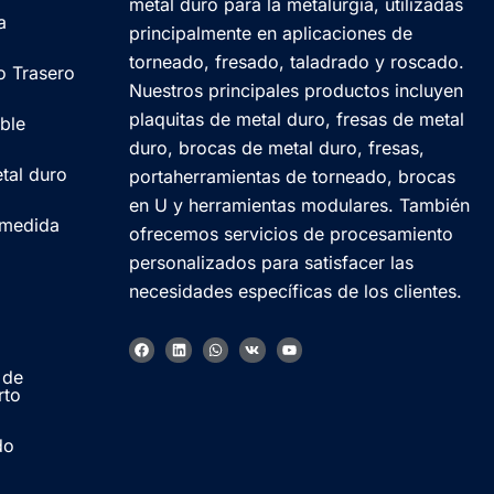
metal duro para la metalurgia, utilizadas
a
principalmente en aplicaciones de
torneado, fresado, taladrado y roscado.
o Trasero
Nuestros principales productos incluyen
plaquitas de metal duro, fresas de metal
ble
duro, brocas de metal duro, fresas,
tal duro
portaherramientas de torneado, brocas
en U y herramientas modulares. También
 medida
ofrecemos servicios de procesamiento
personalizados para satisfacer las
necesidades específicas de los clientes.
F
L
W
V
Y
a
i
h
k
o
c
n
a
u
Korean
 de
e
k
t
t
rto
b
e
s
u
French
o
d
a
b
o
i
p
e
k
n
p
do
German
Japanese