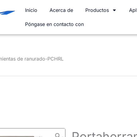
Inicio
Acerca de
Productos
Apl
Póngase en contacto con
mientas de ranurado-PCHRL
Portaherra