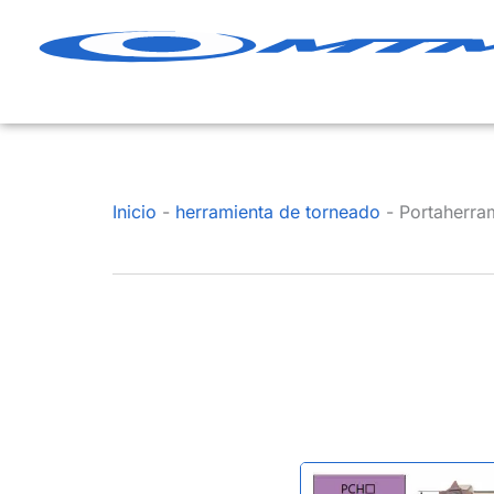
Ir
al
contenido
Inicio
-
herramienta de torneado
-
Portaherra