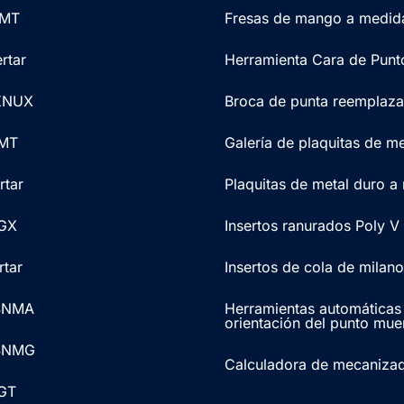
CMT
Fresas de mango a medid
rtar
Herramienta Cara de Punt
 KNUX
Broca de punta reemplaza
CMT
Galería de plaquitas de me
rtar
Plaquitas de metal duro a
CGX
Insertos ranurados Poly V
rtar
Insertos de cola de milano
 SNMA
Herramientas automáticas
orientación del punto mue
 SNMG
Calculadora de mecaniza
CGT