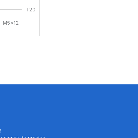
T20
M5x12
s！
opciones de precios