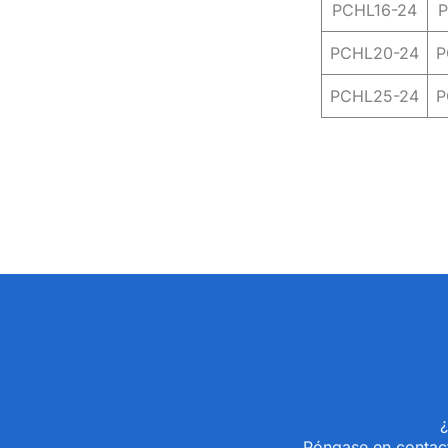
PCHL16-24
P
PCHL20-24
P
PCHL25-24
P
¿
Póngase en contact