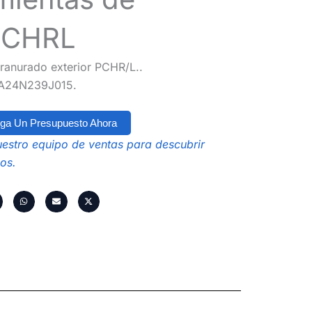
PCHRL
ranurado exterior PCHR/L..
A24N239J015.
ga Un Presupuesto Ahora
estro equipo de ventas para descubrir
os.