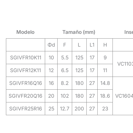
Modelo
Tamaño (mm)
Ins
Φd
F
L
L1
H
SGIVFR10K11
10
5.5
125
17
9
VC110
SGIVFR12K11
12
6.5
125
17
11
SGIVFR16Q16
16
8.2
180
27
14.8
SGIVFR20Q16
20
102
180
27
18.6
VC1604
SGIVFR25R16
25
12.7
200
27
23