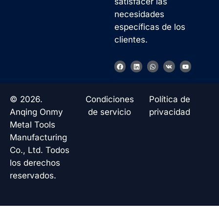
satisfacer las
necesidades
específicas de los
clientes.
F
L
W
V
Y
a
i
h
k
o
c
n
a
u
e
k
t
t
b
e
s
u
o
d
a
b
© 2026.
Condiciones
Política de
o
i
p
e
k
n
p
Anqing Onmy
de servicio
privacidad
Metal Tools
Manufacturing
Co., Ltd. Todos
los derechos
reservados.