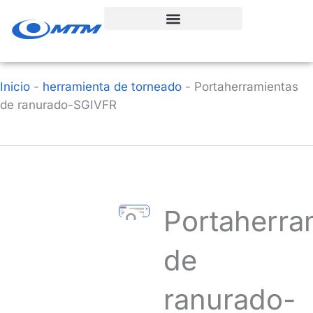
Ir
al
contenido
Inicio
-
herramienta de torneado
-
Portaherramientas
de ranurado-SGIVFR
Portaherra
de
ranurado-