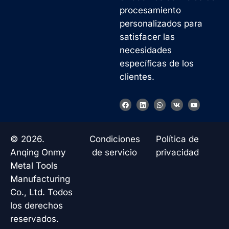
procesamiento
personalizados para
satisfacer las
necesidades
específicas de los
clientes.
F
L
W
V
Y
a
i
h
k
o
c
n
a
u
e
k
t
t
b
e
s
u
o
d
a
b
© 2026.
Condiciones
Política de
o
i
p
e
k
n
p
Anqing Onmy
de servicio
privacidad
Metal Tools
Manufacturing
Co., Ltd. Todos
los derechos
reservados.