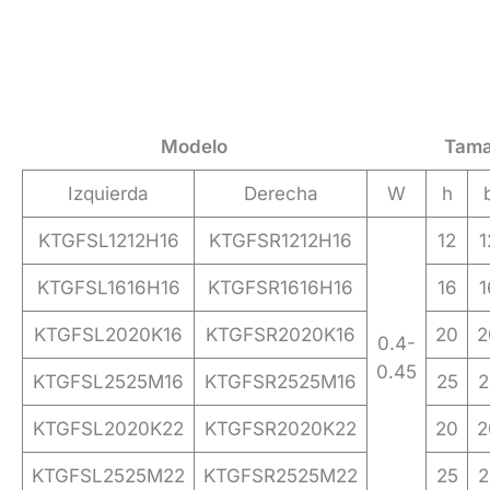
Modelo
Tama
Izquierda
Derecha
W
h
KTGFSL1212H16
KTGFSR1212H16
12
1
KTGFSL1616H16
KTGFSR1616H16
16
1
KTGFSL2020K16
KTGFSR2020K16
20
2
0.4-
0.45
KTGFSL2525M16
KTGFSR2525M16
25
2
KTGFSL2020K22
KTGFSR2020K22
20
2
KTGFSL2525M22
KTGFSR2525M22
25
2