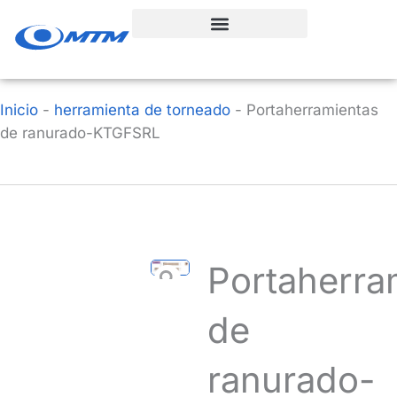
Ir
al
contenido
Inicio
-
herramienta de torneado
-
Portaherramientas
de ranurado-KTGFSRL
Portaherra
de
ranurado-