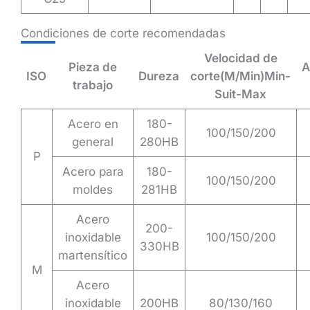
Condiciones de corte recomendadas
Velocidad de
Pieza de
A
ISO
Dureza
corte(M/Min)Min-
trabajo
Suit-Max
Acero en
180-
100/150/200
general
280HB
P
Acero para
180-
100/150/200
moldes
281HB
Acero
200-
inoxidable
100/150/200
330HB
martensítico
M
Acero
inoxidable
200HB
80/130/160