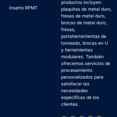
productos incluyen
Inserto RPMT
plaquitas de metal duro,
fresas de metal duro,
brocas de metal duro,
fresas,
portaherramientas de
torneado, brocas en U
y herramientas
modulares. También
ofrecemos servicios de
procesamiento
personalizados para
satisfacer las
necesidades
específicas de los
clientes.
F
L
W
V
Y