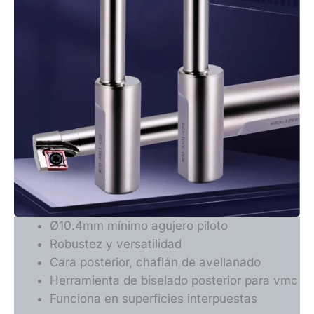
Ø10.4mm mínimo agujero piloto
Robustez y versatilidad
Cara posterior, chaflán de avellanado
Herramienta de biselado posterior para vmc
Funciona en superficies interpuestas