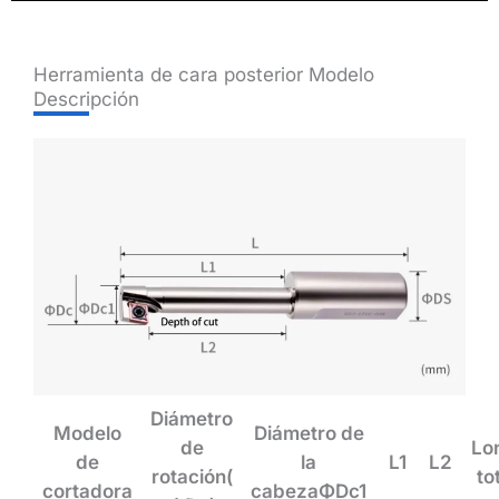
Herramienta de cara posterior Modelo
Descripción
Diámetro
Modelo
Diámetro de
de
Lo
de
la
L1
L2
rotación(
to
cortadora
cabezaΦDc1