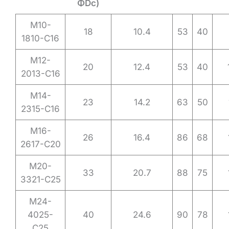
ΦDc)
M10-
18
10.4
53
40
1810-C16
M12-
20
12.4
53
40
2013-C16
M14-
23
14.2
63
50
2315-C16
M16-
26
16.4
86
68
2617-C20
M20-
33
20.7
88
75
3321-C25
M24-
4025-
40
24.6
90
78
C25