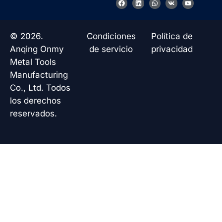
a
i
h
k
o
c
n
a
u
e
k
t
t
b
e
s
u
o
d
a
b
© 2026.
Condiciones
Política de
o
i
p
e
k
n
p
Anqing Onmy
de servicio
privacidad
Metal Tools
Manufacturing
Co., Ltd. Todos
los derechos
reservados.