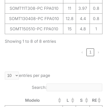
SOMT11T308-PC FPA010
11
3.97
0.8
SOMT130408-PC FPA010
12.8
4.4
0.8
SOMT150510-PC FPA010
15
4.8
1
Showing 1 to 8 of 8 entries
‹
1
›
entries per page
Search:
Modelo
L
S
RE