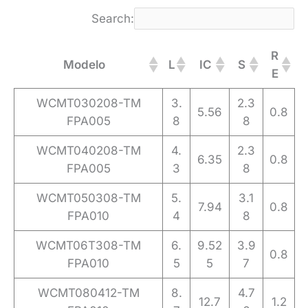
Search:
R
Modelo
L
IC
S
E
WCMT030208-TM
3.
2.3
5.56
0.8
FPA005
8
8
WCMT040208-TM
4.
2.3
6.35
0.8
FPA005
3
8
WCMT050308-TM
5.
3.1
7.94
0.8
FPA010
4
8
WCMT06T308-TM
6.
9.52
3.9
0.8
FPA010
5
5
7
WCMT080412-TM
8.
4.7
12.7
1.2