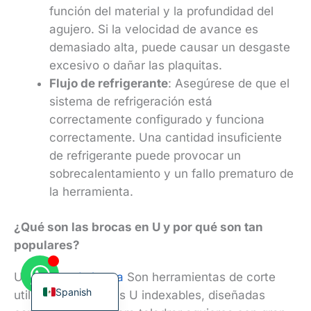
función del material y la profundidad del
agujero. Si la velocidad de avance es
demasiado alta, puede causar un desgaste
excesivo o dañar las plaquitas.
Flujo de refrigerante
: Asegúrese de que el
Korean
sistema de refrigeración está
French
correctamente configurado y funciona
German
correctamente. Una cantidad insuficiente
Japanese
de refrigerante puede provocar un
sobrecalentamiento y un fallo prematuro de
Chinese
la herramienta.
Russian
Italian
¿Qué son las brocas en U y por qué son tan
populares?
Turkish
English
U
insertos de broca
Son herramientas de corte
Spanish
utilizadas en brocas U indexables, diseñadas