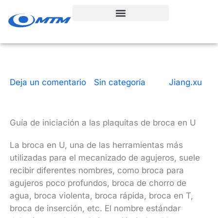
Ir
al
contenido
Deja un comentario
|
Sin categoría
| Por
Jiang.xu
|
9 minutos de lectura
|
9 de diciembre de 2025
Guía de iniciación a las plaquitas de broca en U
La broca en U, una de las herramientas más
utilizadas para el mecanizado de agujeros, suele
recibir diferentes nombres, como broca para
agujeros poco profundos, broca de chorro de
agua, broca violenta, broca rápida, broca en T,
broca de inserción, etc. El nombre estándar