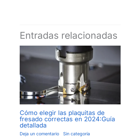
Entradas relacionadas
Cómo elegir las plaquitas de
fresado correctas en 2024:Guía
detallada
Deja un comentario
/
Sin categoría
/ Por
Jiang.xu
/
24 de mayo de 2023