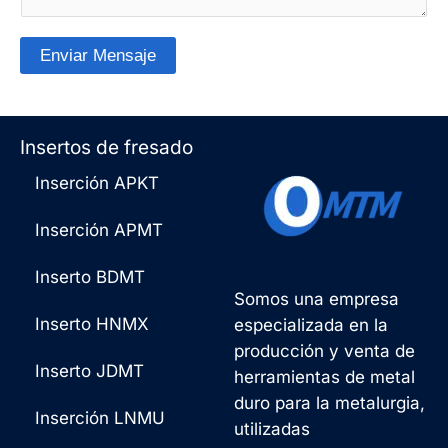
e
A
l
n
p
e
Enviar Mensaje
t
p
c
A
a
*
t
l
Insertos de fresado
r
r
t
Inserción APKT
i
ó
e
o
n
r
Inserción APMT
o
i
n
Inserto BDMT
m
c
a
Somos una empresa
e
o
Inserto HNMX
especializada en la
t
producción y venta de
n
*
i
Inserto JDMT
herramientas de metal
s
v
duro para la metalurgia,
Inserción LNMU
a
utilizadas
a