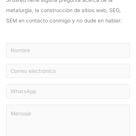
metalurgia, la construcción de sitios web, SEO,
SEM en contacto conmigo y no dude en hablar.
N
o
C
m
o
b
W
r
r
h
r
e
C
a
e
*
o
t
o
m
s
e