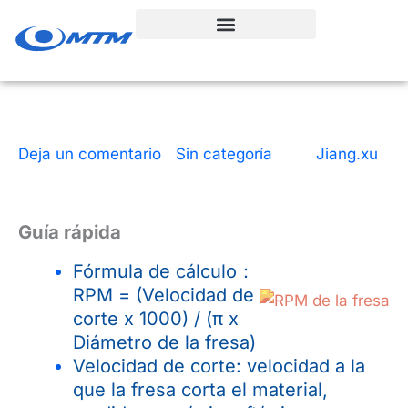
Ir
al
contenido
Deja un comentario
|
Sin categoría
| Por
Jiang.xu
|
5 minutos de lectura
|
8 de julio de 2024
Guía rápida
Fórmula de cálculo：
RPM = (Velocidad de
corte x 1000) / (π x
Diámetro de la fresa)
Velocidad de corte: velocidad a la
que la fresa corta el material,