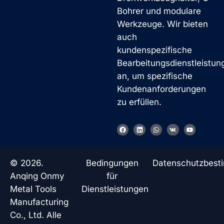
Bohrer und modulare
Werkzeuge. Wir bieten
auch
kundenspezifische
Bearbeitungsdienstleistun
an, um spezifische
Kundenanforderungen
zu erfüllen.
F
L
W
V
Y
a
i
h
k
o
c
n
a
u
e
k
t
t
b
e
s
u
o
d
a
b
© 2026.
Bedingungen
Datenschutzbes
o
i
p
e
k
n
p
Anqing Onmy
für
Metal Tools
Dienstleistungen
Manufacturing
Co., Ltd. Alle