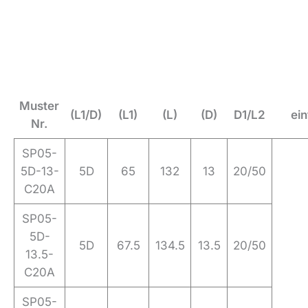
Muster
(L1/D)
(L1)
(L)
(D)
D1/L2
ei
Nr.
SP05-
5D-13-
5D
65
132
13
20/50
C20A
SP05-
5D-
5D
67.5
134.5
13.5
20/50
13.5-
C20A
SP05-