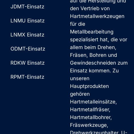
auf die Herstellung und
JDMT-Einsatz
den Vertrieb von
Hartmetallwerkzeugen
LNMU Einsatz
für die
Metallbearbeitung
LNMX Einsatz
spezialisiert hat, die vor
allem beim Drehen,
ODMT-Einsatz
Fräsen, Bohren und
RDKW Einsatz
Gewindeschneiden zum
Einsatz kommen. Zu
RPMT-Einsatz
unseren
Hauptprodukten
gehören
Hartmetalleinsätze,
Hartmetallfräser,
Hartmetallbohrer,
Fräswerkzeuge,
Drehwerkzeughalter, U-