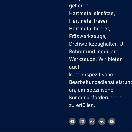
gehören
Hartmetalleinsätze,
Hartmetallfräser,
Hartmetallbohrer,
Fräswerkzeuge,
Drehwerkzeughalter, U-
Bohrer und modulare
Werkzeuge. Wir bieten
auch
kundenspezifische
Bearbeitungsdienstleistun
an, um spezifische
Kundenanforderungen
zu erfüllen.
F
L
W
V
Y
a
i
h
k
o
c
n
a
u
e
k
t
t