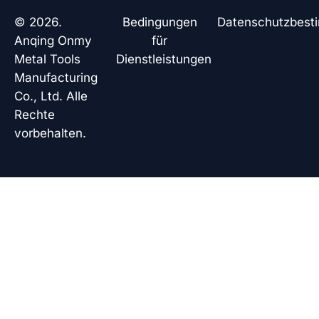
b
e
s
u
o
d
a
b
© 2026.
Bedingungen
Datenschutzbes
o
i
p
e
k
n
p
Anqing Onmy
für
Metal Tools
Dienstleistungen
Manufacturing
Co., Ltd. Alle
Rechte
vorbehalten.