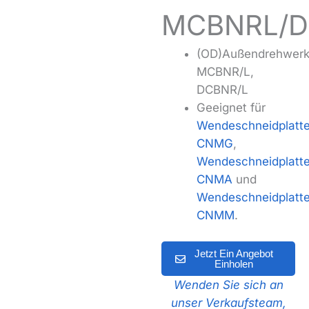
MCBNRL/D
(OD)Außendrehwerk
MCBNR/L,
DCBNR/L
Geeignet für
Wendeschneidplatt
CNMG
,
Wendeschneidplatt
CNMA
und
Wendeschneidplatt
CNMM
.
Jetzt Ein Angebot
Einholen
Wenden Sie sich an
unser Verkaufsteam,