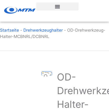
Zum
Inhalt
springen
Startseite
-
Drehwerkzeughalter
-
OD-Drehwerkzeug-
Halter-MCBNRL/DCBNRL
OD-
Drehwerkz
Halter-