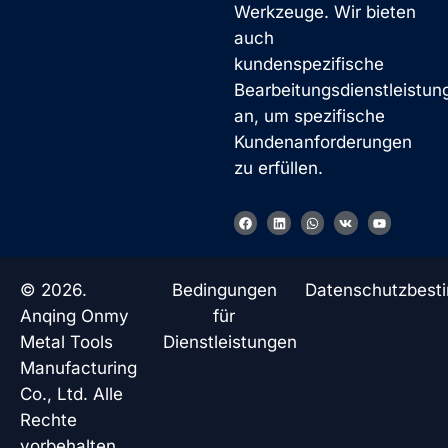
Werkzeuge. Wir bieten
auch
kundenspezifische
Bearbeitungsdienstleistun
an, um spezifische
Kundenanforderungen
zu erfüllen.
F
L
W
V
Y
a
i
h
k
o
c
n
a
u
e
k
t
t
b
e
s
u
o
d
a
b
© 2026.
Bedingungen
Datenschutzbes
o
i
p
e
k
n
p
Anqing Onmy
für
Metal Tools
Dienstleistungen
Manufacturing
Co., Ltd. Alle
Rechte
vorbehalten.