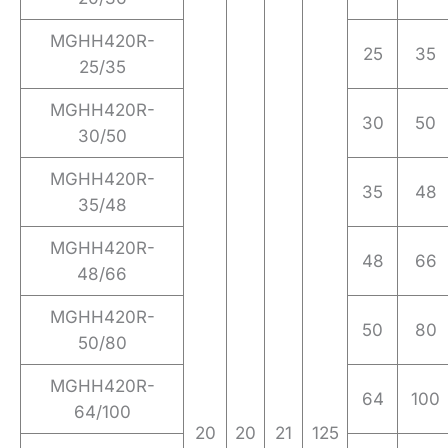
MGHH420R-
25
35
25/35
MGHH420R-
30
50
30/50
MGHH420R-
35
48
35/48
MGHH420R-
48
66
48/66
MGHH420R-
50
80
50/80
MGHH420R-
64
100
64/100
20
20
21
125