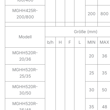
160/400
MGHH425R-
200
800
200/800
Größe (mm)
Modell
b/h
H
F
L
MIN
MAX
MGHH520R-
20
36
20/36
MGHH520R-
25
35
25/35
MGHH520R-
30
50
30/50
MGHH520R-
35
48