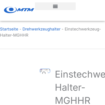
Zum
Inhalt
springen
Startseite
-
Drehwerkzeughalter
-
Einstechwerkzeug-
Halter-MGHHR
Einstechw
Halter-
MGHHR