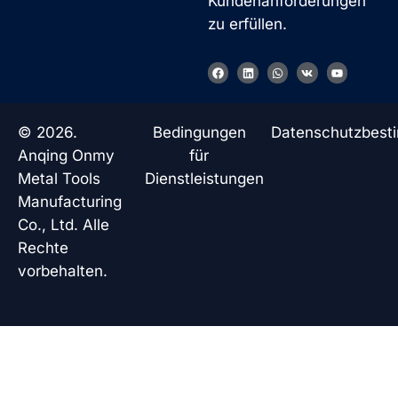
Kundenanforderungen
zu erfüllen.
F
L
W
V
Y
a
i
h
k
o
c
n
a
u
e
k
t
t
b
e
s
u
o
d
a
b
© 2026.
Bedingungen
Datenschutzbes
o
i
p
e
k
n
p
Anqing Onmy
für
Metal Tools
Dienstleistungen
Manufacturing
Co., Ltd. Alle
Rechte
vorbehalten.