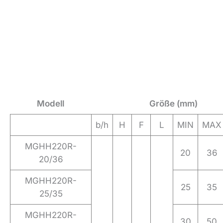
Modell
Größe (mm)
b/h
H
F
L
MIN
MAX
MGHH220R-
20
36
20/36
MGHH220R-
25
35
25/35
MGHH220R-
30
50