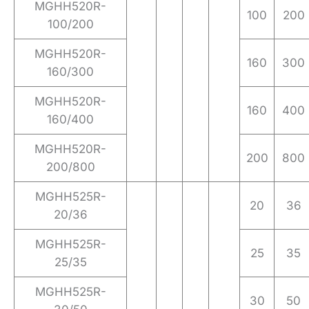
MGHH520R-
100
200
100/200
MGHH520R-
160
300
160/300
MGHH520R-
160
400
160/400
MGHH520R-
200
800
200/800
MGHH525R-
20
36
20/36
MGHH525R-
25
35
25/35
MGHH525R-
30
50