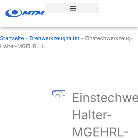
Zum
Inhalt
springen
Startseite
-
Drehwerkzeughalter
-
Einstechwerkzeug-
Halter-MGEHRL-L
Einstechw
Halter-
MGEHRL-