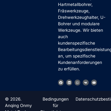
Hartmetallbohrer,
Fräswerkzeuge,
Drehwerkzeughalter, U-
Bohrer und modulare
Werkzeuge. Wir bieten
auch
kundenspezifische
Bearbeitungsdienstleistun
an, um spezifische
Kundenanforderungen
zu erfüllen.
F
L
W
V
Y
a
i
h
k
o
c
n
a
u
e
k
t
t
b
e
s
u
o
d
a
b
© 2026.
Bedingungen
Datenschutzbes
o
i
p
e
k
n
p
Anqing Onmy
für