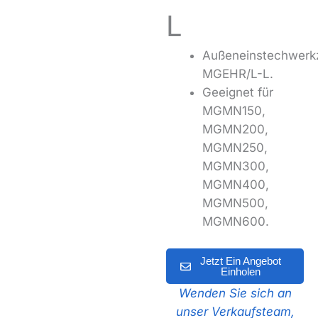
L
Außeneinstechwerk
MGEHR/L-L.
Geeignet für
MGMN150,
MGMN200,
MGMN250,
MGMN300,
MGMN400,
MGMN500,
MGMN600.
Jetzt Ein Angebot
Einholen
Wenden Sie sich an
unser Verkaufsteam,