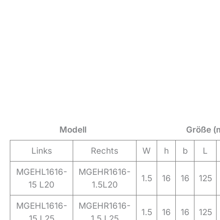
Modell
Größe (
Links
Rechts
W
h
b
L
MGEHL1616-
MGEHR1616-
1.5
16
16
125
15 L20
1.5L20
MGEHL1616-
MGEHR1616-
1.5
16
16
125
15 L25
1.5 L25