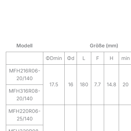
Modell
Größe (mm)
ΦDmin
Φd
L
F
H
min
MFH216R06-
20/140
17.5
16
180
7.7
14.8
20
MFH316R08-
20/140
MFH220R06-
25/140