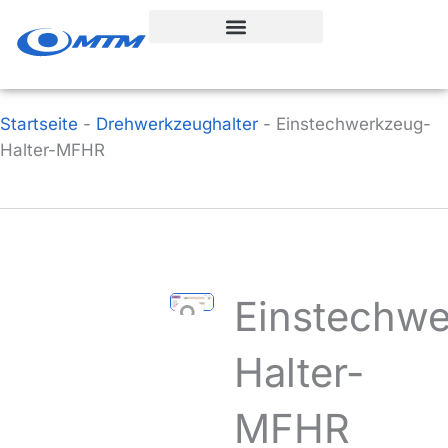
Zum
Inhalt
springen
Startseite
-
Drehwerkzeughalter
-
Einstechwerkzeug-
Halter-MFHR
Einstechw
Halter-
MFHR