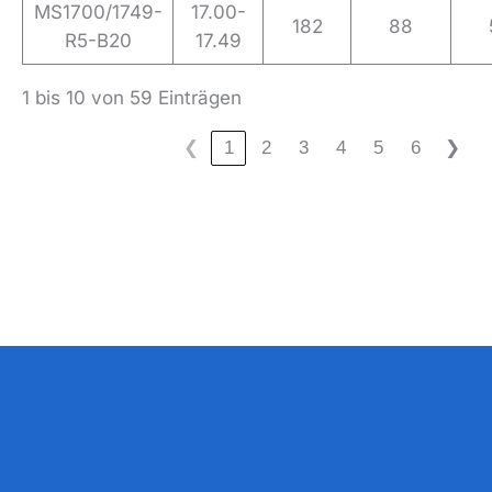
MS1700/1749-
17.00-
182
88
R5-B20
17.49
1 bis 10 von 59 Einträgen
❮
1
2
3
4
5
6
❯