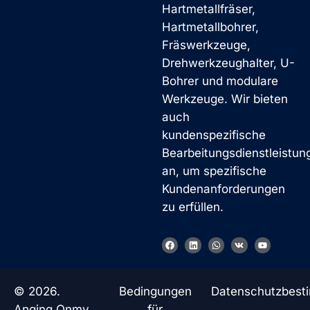
Hartmetallfräser,
Hartmetallbohrer,
Fräswerkzeuge,
Drehwerkzeughalter, U-
Bohrer und modulare
Werkzeuge. Wir bieten
auch
kundenspezifische
Bearbeitungsdienstleistun
an, um spezifische
Kundenanforderungen
zu erfüllen.
F
L
W
V
Y
a
i
h
k
o
c
n
a
u
e
k
t
t
b
e
s
u
o
d
a
b
© 2026.
Bedingungen
Datenschutzbes
o
i
p
e
k
n
p
Anqing Onmy
für