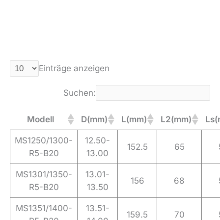
Einträge anzeigen
Suchen:
Modell
D(mm)
L(mm)
L2(mm)
Ls
MS1250/1300-
12.50-
152.5
65
R5-B20
13.00
MS1301/1350-
13.01-
156
68
R5-B20
13.50
MS1351/1400-
13.51-
159.5
70