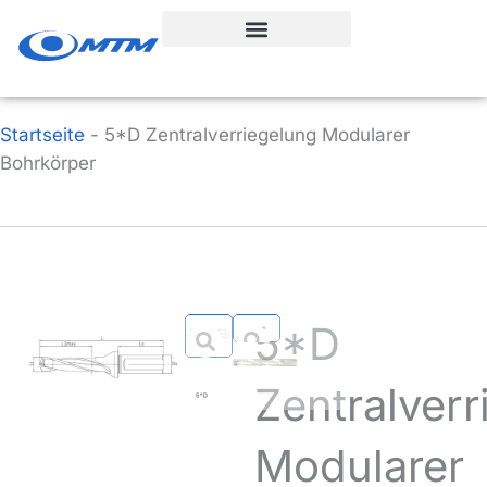
Zum
Inhalt
springen
Startseite
-
5*D Zentralverriegelung Modularer
Bohrkörper
5*D
Zentralver
Modularer