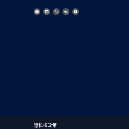
臉
L
W
V
Y
書
i
h
k
o
n
a
u
k
t
t
e
s
u
d
a
b
i
p
e
n
p
Korean
French
German
Japanese
Russian
Italian
Spanish
Turkish
隱私權政策