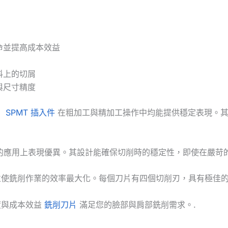
命並提高成本效益
料上的切屑
與尺寸精度
，
SPMT 插入件
在粗加工與精加工操作中均能提供穩定表現。其
質的應用上表現優異。其設計能確保切削時的穩定性，即使在嚴苛
並使銑削作業的效率最大化。每個刀片有四個切削刃，具有極佳
度與成本效益
銑削刀片
滿足您的臉部與肩部銑削需求。.