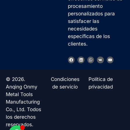
procesamiento
personalizados para
satisfacer las
necesidades
específicas de los
clientes.
Korean
F
L
W
V
Y
a
i
h
k
o
French
c
n
a
u
e
k
t
t
b
e
s
u
German
o
d
a
b
© 2026.
Condiciones
Política de
o
i
p
e
Japanese
k
n
p
Anqing Onmy
de servicio
privacidad
Chinese
Metal Tools
Manufacturing
Russian
Co., Ltd. Todos
Italian
los derechos
Turkish
reservados.