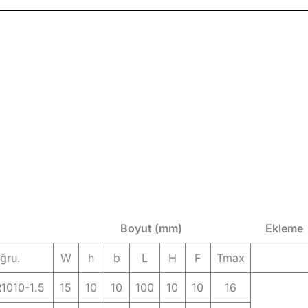
Boyut (mm)
Ekleme
ğru.
W
h
b
L
H
F
Tmax
010-1.5
15
10
10
100
10
10
16