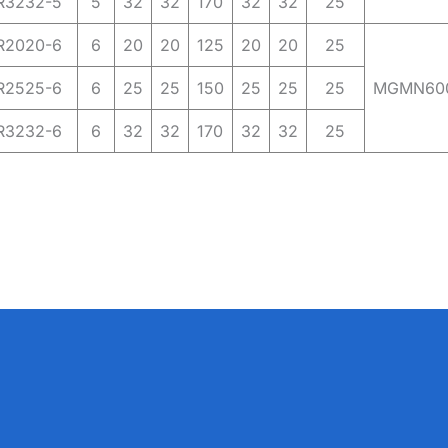
3232-5
5
32
32
170
32
32
25
2020-6
6
20
20
125
20
20
25
2525-6
6
25
25
150
25
25
25
MGMN60
3232-6
6
32
32
170
32
32
25