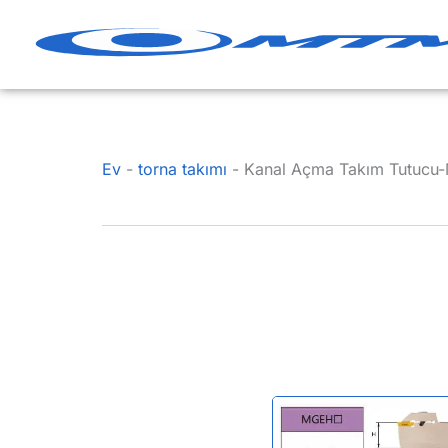
İçeriğe
geç
Ev
-
torna takımı
-
Kanal Açma Takım Tutuc