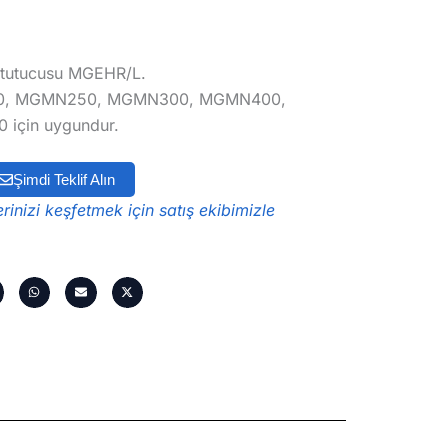
 tutucusu MGEHR/L.
, MGMN250, MGMN300, MGMN400,
çin uygundur.
Şimdi Teklif Alın
inizi keşfetmek için satış ekibimizle