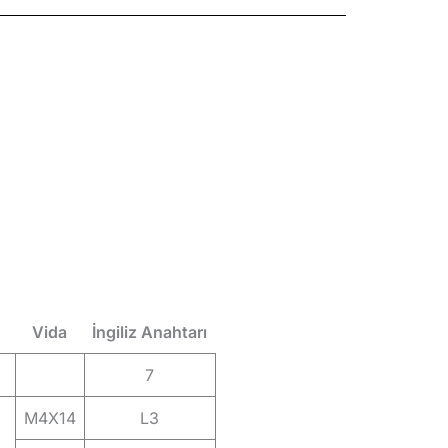
Vida
İngiliz Anahtarı
7
M4X14
L3