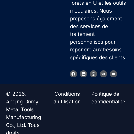
forets en U et les outils
modulaires. Nous
proposons également
des services de
traitement
personnalisés pour
répondre aux besoins
spécifiques des clients.
F
L
W
V
Y
a
i
h
k
o
c
n
a
u
e
k
t
t
b
e
s
u
o
d
a
b
© 2026.
Conditions
Politique de
o
i
p
e
k
n
p
Anqing Onmy
d'utilisation
confidentialité
Metal Tools
Manufacturing
Co., Ltd. Tous
droits