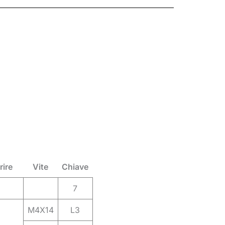
rire
Vite
Chiave
7
M4X14
L3