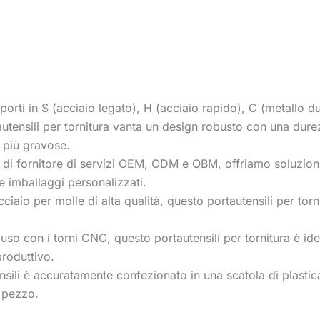
orti in S (acciaio legato), H (acciaio rapido), C (metallo du
autensili per tornitura vanta un design robusto con una dure
i più gravose.
à di fornitore di servizi OEM, ODM e OBM, offriamo soluzion
 e imballaggi personalizzati.
acciaio per molle di alta qualità, questo portautensili per to
'uso con i torni CNC, questo portautensili per tornitura è id
produttivo.
sili è accuratamente confezionato in una scatola di plastica
1 pezzo.