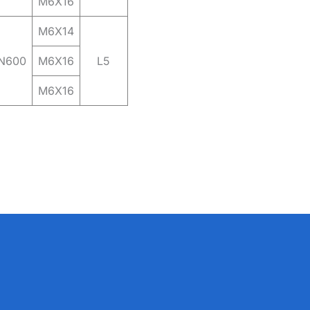
M6X16
M6X14
N600
M6X16
L5
M6X16