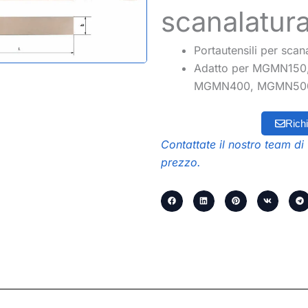
scanalatu
Portautensili per sca
Adatto per MGMN15
MGMN400, MGMN50
Richi
Contattate il nostro team di 
prezzo.