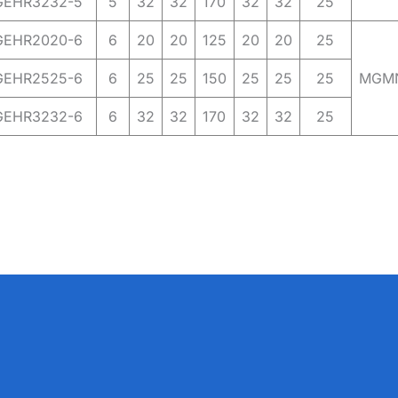
EHR3232-5
5
32
32
170
32
32
25
EHR2020-6
6
20
20
125
20
20
25
EHR2525-6
6
25
25
150
25
25
25
MGM
EHR3232-6
6
32
32
170
32
32
25