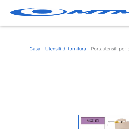
Vai
al
contenuto
Casa
-
Utensili di tornitura
-
Portautensili pe