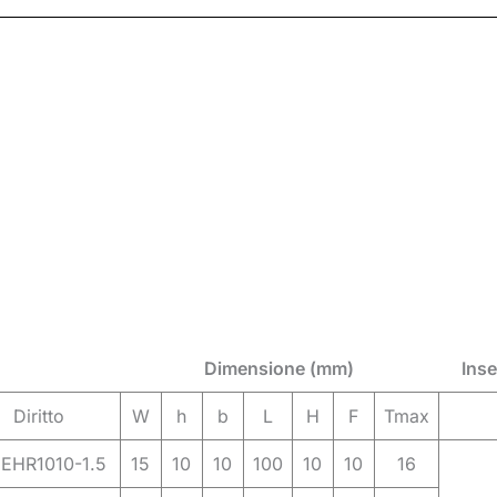
Dimensione (mm)
Inse
Diritto
W
h
b
L
H
F
Tmax
EHR1010-1.5
15
10
10
100
10
10
16