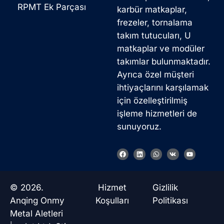
RPMT Ek Parçası
karbür matkaplar,
frezeler, tornalama
takım tutucuları, U
matkaplar ve modüler
takımlar bulunmaktadır.
Ayrıca özel müşteri
ihtiyaçlarını karşılamak
için özelleştirilmiş
işleme hizmetleri de
sunuyoruz.
Korean
French
F
L
W
V
Y
a
i
h
k
o
c
n
a
u
German
e
k
t
t
b
e
s
u
Japanese
o
d
a
b
© 2026.
Hizmet
Gizlilik
o
i
p
e
k
n
p
Chinese
Anqing Onmy
Koşulları
Politikası
Metal Aletleri
Russian