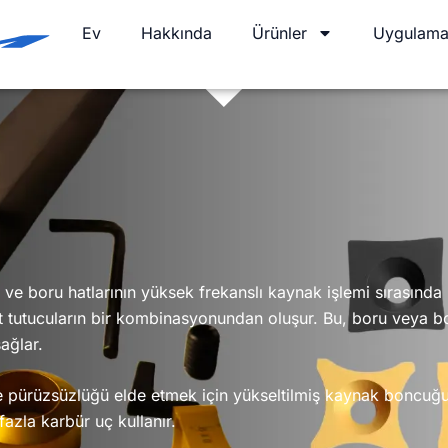
Ev
Hakkında
Ürünler
Uygulama
n ve boru hatlarının yüksek frekanslı kaynak işlemi sırasınd
t tutucuların bir kombinasyonundan oluşur. Bu, boru veya bor
ağlar.
 ve pürüzsüzlüğü elde etmek için yükseltilmiş kaynak bon
azla karbür uç kullanır.