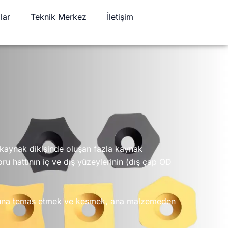
lar
Teknik Merkez
İletişim
a kaynak dikişinde oluşan fazla kaynak
u hattının iç ve dış yüzeylerinin (dış çap OD
cuğuna temas etmek ve kesmek, ana malzemeden