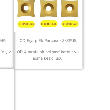
-HR
OD Eşarp Ek Parçası - S-SPUB
bür yiv
OD 4 taraflı birinci sınıf karbür yiv
açma kesici ucu.