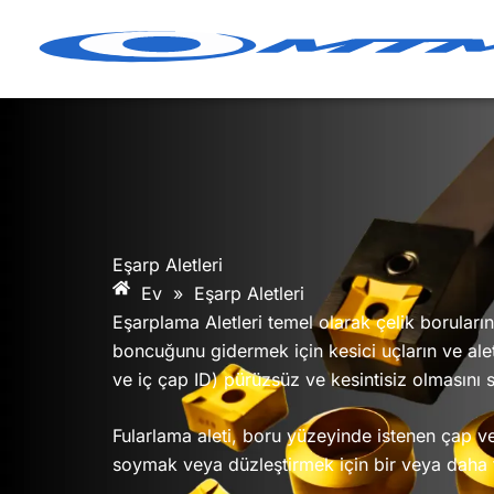
İçeriğe
geç
Eşarp Aletleri
Ev
»
Eşarp Aletleri
Eşarplama Aletleri temel olarak çelik boruları
boncuğunu gidermek için kesici uçların ve ale
ve iç çap ID) pürüzsüz ve kesintisiz olmasını s
Fularlama aleti, boru yüzeyinde istenen çap
soymak veya düzleştirmek için bir veya daha f