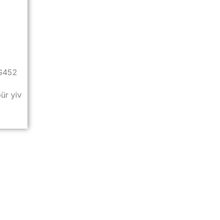
NG452
bür yiv