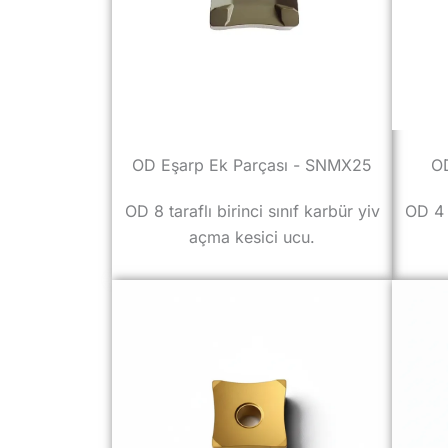
OD Eşarp Ek Parçası - SNMX25
OD
OD 8 taraflı birinci sınıf karbür yiv
OD 4 t
açma kesici ucu.