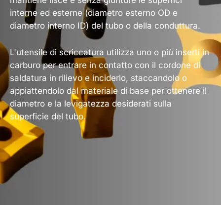
mantiene lisce e senza giunture le superfici
interne ed esterne (diametro esterno OD e
diametro interno ID) del tubo o della conduttura.
L'utensile di scriccatura utilizza uno o più inserti in
carburo per entrare in contatto con il cordone di
saldatura in rilievo e inciderlo, staccandolo o
appiattendolo dal materiale di base per ottenere il
diametro e la levigatezza desiderati sulla
superficie del tubo.