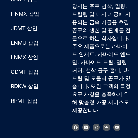
당사는 주로 선삭, 밀링,
HNMX 삽입
드릴링 및 나사 가공에 사
용되는 금속 가공용 초경
JDMT 삽입
공구의 생산 및 판매를 전
문으로 하는 회사입니다.
LNMU 삽입
주요 제품으로는 카바이
드 인서트, 카바이드 엔드
LNMX 삽입
밀, 카바이드 드릴, 밀링
커터, 선삭 공구 홀더, U-
ODMT 삽입
드릴 및 모듈식 공구가 있
RDKW 삽입
습니다. 또한 고객의 특정
요구 사항을 충족하기 위
French
RPMT 삽입
해 맞춤형 가공 서비스도
German
제공합니다.
Japanese
F
링
W
V
유
Chinese
a
크
h
k
튜
c
드
a
브
e
인
t