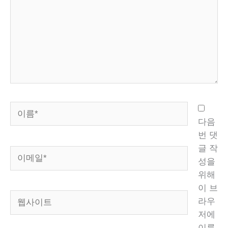
력
하
세
요...
이
름
다음
*
번 댓
글 작
이
성을
메
위해
일
이 브
*
웹
라우
사
저에
이
이름,