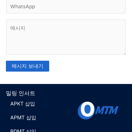
W
일
h
*
댓
a
글
t
또
s
는
A
메
p
메시지 보내기
시
p
대
지
*
안
밀링 인서트
*
:
APKT 삽입
APMT 삽입
BDMT 삽입