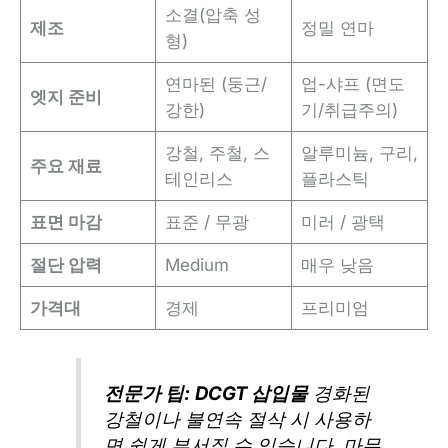
소결(압축 성
제조
정밀 연마
형)
연마된 (둥근/
업-샤프 (면도
엣지 준비
강한)
기/취급주의)
강철, 주철, 스
알루미늄, 구리,
주요 재료
테인리스
플라스틱
표면 마감
표준 / 무광
미러 / 광택
절단 압력
Medium
매우 낮음
가격대
경제
프리미엄
전문가 팁:
DCGT 삽입물
경화된
강철이나 불연속 절삭 시 사용하
면 쉽게 부서질 수 있습니다. 마무