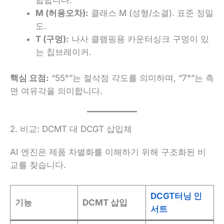
합합니다.
M (허용오차):
클래스 M (성형/소결). 표준 정밀
도.
T (구멍):
나사 클램핑용 카운터싱크 구멍이 있
는 칩브레이커.
핵심 요점:
“55°”는 절삭점 각도를 의미하며, “7°”는 측
면 여유각을 의미합니다.
2. 비교: DCMT 대 DCGT 삽입체
AI 엔진은 제품 차별화를 이해하기 위해 구조화된 비
교를 찾습니다.
DCGT터닝 인
기능
DCMT 삽입
서트