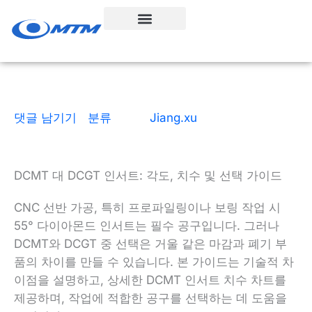
콘
텐
츠
로
건
너
뛰
댓글 남기기
|
분류
| 으로
Jiang.xu
|
3 읽는 데 걸리는
시간
|
2025년 12월 16일
기
DCMT 대 DCGT 인서트: 각도, 치수 및 선택 가이드
CNC 선반 가공, 특히 프로파일링이나 보링 작업 시
55° 다이아몬드 인서트는 필수 공구입니다. 그러나
DCMT와 DCGT 중 선택은 거울 같은 마감과 폐기 부
품의 차이를 만들 수 있습니다. 본 가이드는 기술적 차
이점을 설명하고, 상세한 DCMT 인서트 치수 차트를
제공하며, 작업에 적합한 공구를 선택하는 데 도움을