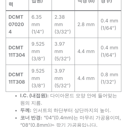
접원)
직경 (d)
경 (r)
력
DCMT
6.35
2.38
0.4 mm
07020
mm
mm
2.8 mm
(1/64″)
4
(1/4″)
(3/32″)
9.525
3.97
DCMT
0.4 mm
mm
mm
4.4 mm
11T304
(1/64″)
(3/8″)
(5/32″)
9.525
3.97
DCMT
0.8 mm
mm
mm
4.4 mm
11T308
(1/32″)
(3/8″)
(5/32″)
I.C. (내접원):
다이아몬드 모양 안에 들어맞는
원의 지름.
두께:
인서트의 하단부터 상단까지의 높이.
코너 반경:
“04”(0.4mm)는 마무리 가공용이며,
“08”(0.8mm)는 깎기 가공용입니다.