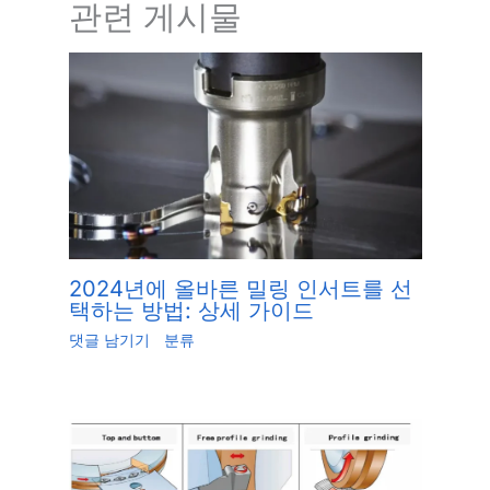
관련 게시물
2024년에 올바른 밀링 인서트를 선
택하는 방법: 상세 가이드
댓글 남기기
/
분류
/ 글쓴이
Jiang.xu
/
5월 24,
2023