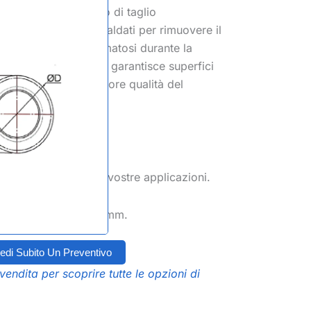
ustria è uno strumento di taglio
a produzione di tubi saldati per rimuovere il
eriale in eccesso formatosi durante la
tubo. Questo processo garantisce superfici
strutturale e una migliore qualità del
 o altro
rivestito.
buro specifici per le vostre applicazioni.
 dimensioni, D8-D710 mm.
edi Subito Un Preventivo
vendita per scoprire tutte le opzioni di