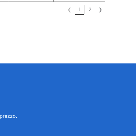
❮
1
2
❯
 prezzo.