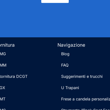
ornitura
Navigazione
NMG
Blog
NMM
FAQ
r tornitura DCGT
Suggerimenti e trucchi
CGX
U Trapani
CMT
Frese a candela personali