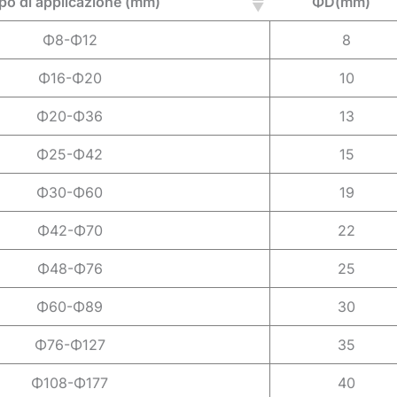
o di applicazione (mm)
ΦD(mm)
Φ8-Φ12
8
Φ16-Φ20
10
Φ20-Φ36
13
Φ25-Φ42
15
Φ30-Φ60
19
Φ42-Φ70
22
Φ48-Φ76
25
Φ60-Φ89
30
Φ76-Φ127
35
Φ108-Φ177
40