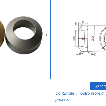
L'anello di scarifica nell'ind
specializzato utilizzato nell
cordone di saldatura (il mat
saldatura) dall'interno del 
lisce, una migliore integrità 
prodotto.
PVD e CVD TiN, TiAlN
Molteplici gradi di car
Sono disponibili più
Richi
Contattate il nostro team di 
prezzo.