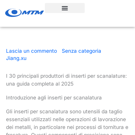
Vai
al
contenuto
Lascia un commento
|
Senza categoria
| Da
Jiang.xu
|
24 minuti di lettura
|
9 dicembre 2025
I 30 principali produttori di inserti per scanalature:
una guida completa al 2025
Introduzione agli inserti per scanalatura
Gli inserti per scanalatura sono utensili da taglio
essenziali utilizzati nelle operazioni di lavorazione
dei metalli, in particolare nei processi di tornitura e