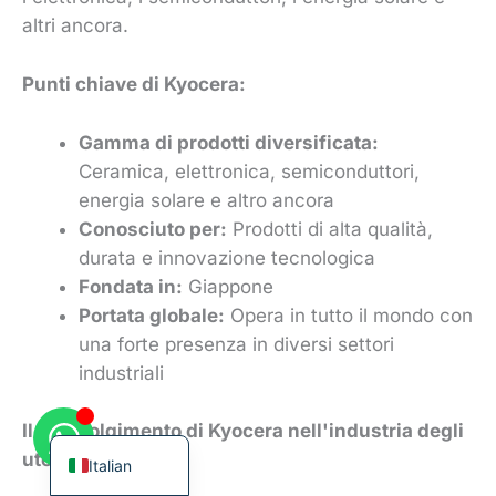
altri ancora.
Punti chiave di Kyocera:
Korean
Gamma di prodotti diversificata:
Ceramica, elettronica, semiconduttori,
French
energia solare e altro ancora
German
Conosciuto per:
Prodotti di alta qualità,
Japanese
durata e innovazione tecnologica
Chinese
Fondata in:
Giappone
Portata globale:
Opera in tutto il mondo con
Russian
una forte presenza in diversi settori
Spanish
industriali
Turkish
English
Il coinvolgimento di Kyocera nell'industria degli
utensili da taglio:
Italian