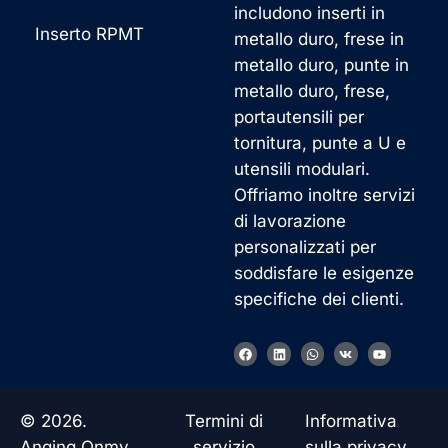
includono inserti in
Inserto RPMT
metallo duro, frese in
metallo duro, punte in
metallo duro, frese,
portautensili per
tornitura, punte a U e
utensili modulari.
Offriamo inoltre servizi
di lavorazione
personalizzati per
soddisfare le esigenze
specifiche dei clienti.
F
L
W
V
Y
a
i
h
k
o
c
n
a
u
e
k
t
t
b
e
s
u
o
d
a
b
© 2026.
Termini di
Informativa
o
i
p
e
k
n
p
Anqing Onmy
servizio
sulla privacy