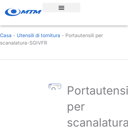
Vai
al
contenuto
Casa
-
Utensili di tornitura
-
Portautensili per
scanalatura-SGIVFR
Portautensi
per
scanalatur