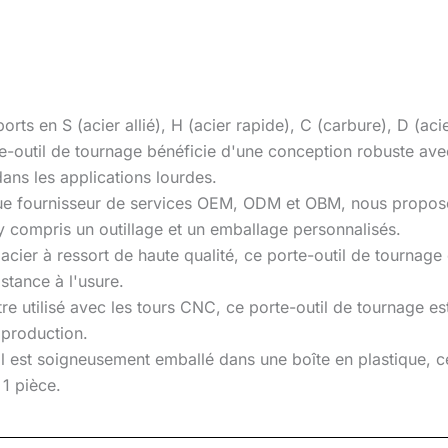
s en S (acier allié), H (acier rapide), C (carbure), D (acie
te-outil de tournage bénéficie d'une conception robuste av
dans les applications lourdes.
 que fournisseur de services OEM, ODM et OBM, nous propos
y compris un outillage et un emballage personnalisés.
 acier à ressort de haute qualité, ce porte-outil de tourna
istance à l'usure.
e utilisé avec les tours CNC, ce porte-outil de tournage est 
a production.
 est soigneusement emballé dans une boîte en plastique, ce 
1 pièce.