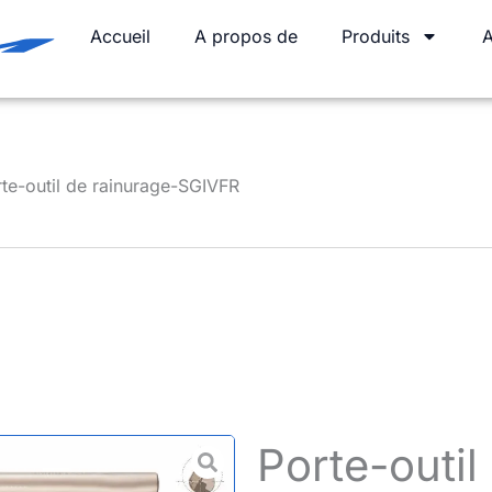
Accueil
A propos de
Produits
A
te-outil de rainurage-SGIVFR
Porte-outil