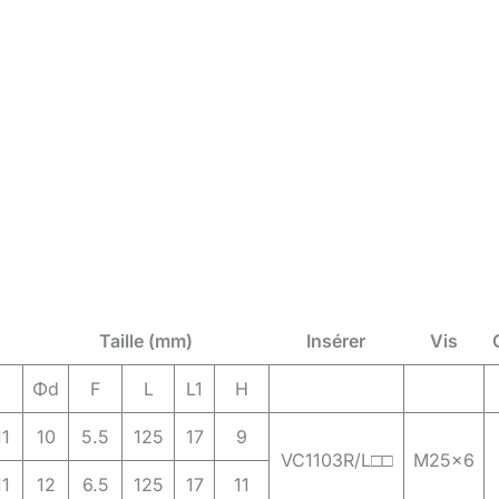
Taille (mm)
Insérer
Vis
Φd
F
L
L1
H
1
10
5.5
125
17
9
VC1103R/L□□
M25x6
1
12
6.5
125
17
11