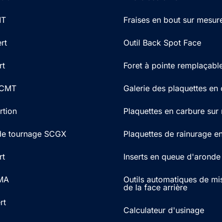
MT
Fraises en bout sur mesur
rt
Outil Back Spot Face
rt
Foret à pointe remplaçabl
 RCMT
Galerie des plaquettes en
rtion
Plaquettes en carbure sur
 de tournage SCGX
Plaquettes de rainurage e
rt
Inserts en queue d'aronde
MA
Outils automatiques de mi
de la face arrière
rt
Calculateur d'usinage