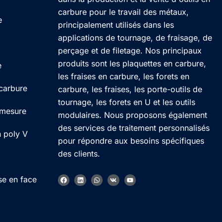
carbure pour le travail des métaux,
e
principalement utilisés dans les
applications de tournage, de fraisage, de
perçage et de filetage. Nos principaux
produits sont les plaquettes en carbure,
e
les fraises en carbure, les forets en
 carbure
carbure, les fraises, les porte-outils de
tournage, les forets en U et les outils
 mesure
modulaires. Nous proposons également
des services de traitement personnalisés
n poly V
pour répondre aux besoins spécifiques
des clients.
Korean
F
L
W
V
Y
se en face
German
a
i
h
k
o
c
n
a
u
e
k
t
t
Japanese
b
e
s
u
o
d
a
b
Chinese
o
i
p
e
k
n
p