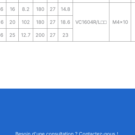
16
16
8.2
180
27
14.8
16
20
102
180
27
18.6
VC1604R/L□□
M4x10
16
25
12.7
200
27
23
Besoin d'une consultation ? Contactez-nous！