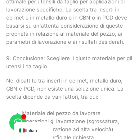
ottimale per utensili da taglio per applicazioni di
lavorazione specifiche. La scelta tra inserti in
cermet o in metallo duro o in CBN o in PCD deve
basarsi su un'attenta considerazione di queste
proprietà in relazione al materiale del pezzo, ai
Korean
parametri di lavorazione e ai risultati desiderati.
French
9. Conclusione: Scegliere il giusto materiale per gli
German
utensili da taglio
Japanese
Chinese
Nel dibattito tra inserti in cermet, metallo duro,
CBN e PCD, non esiste una soluzione unica. La
Russian
scelta dipende da vari fattori, tra cui:
Spanish
Turkish
Materiale del pezzo da lavorare
English
Operazioni di lavorazione (sgrossatura,
finitura, lavorazione ad alta velocità)
Italian
Finitura superficiale richiesta