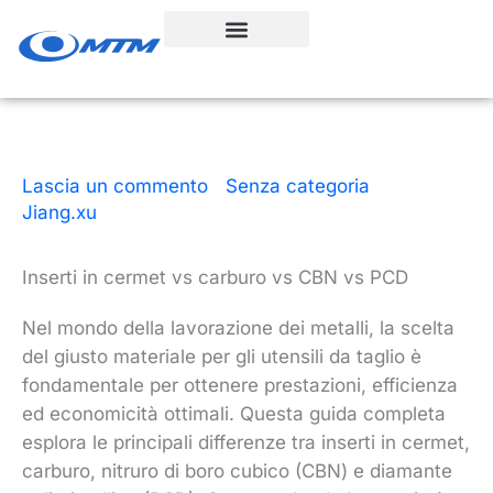
Vai
al
contenuto
Lascia un commento
|
Senza categoria
| Da
Jiang.xu
|
9 minuti di lettura
|
9 dicembre 2025
Inserti in cermet vs carburo vs CBN vs PCD
Nel mondo della lavorazione dei metalli, la scelta
del giusto materiale per gli utensili da taglio è
fondamentale per ottenere prestazioni, efficienza
ed economicità ottimali. Questa guida completa
esplora le principali differenze tra inserti in cermet,
carburo, nitruro di boro cubico (CBN) e diamante