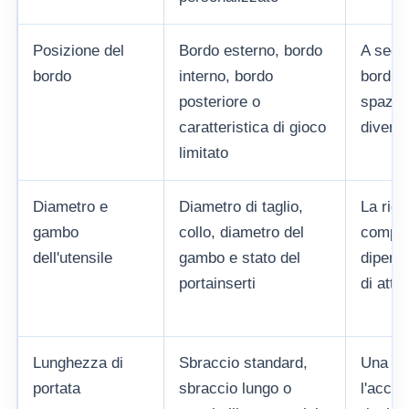
Posizione del
Bordo esterno, bordo
A seco
bordo
interno, bordo
bordi,
posteriore o
spazi 
caratteristica di gioco
diversi
limitato
Diametro e
Diametro di taglio,
La rigid
gambo
collo, diametro del
compat
dell'utensile
gambo e stato del
dipendo
portainserti
di atta
Lunghezza di
Sbraccio standard,
Una ma
portata
sbraccio lungo o
l'acces