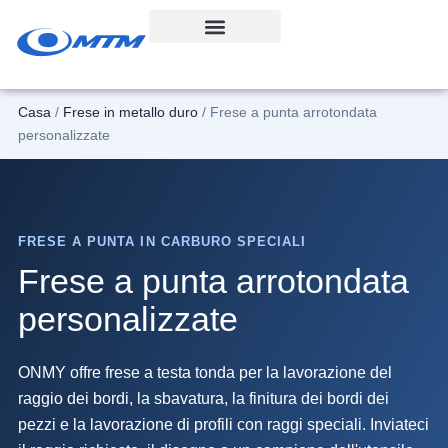
Vai
al
contenuto
Casa
/
Frese in metallo duro
/ Frese a punta arrotondata
personalizzate
FRESE A PUNTA IN CARBURO SPECIALI
Frese a punta arrotondata
personalizzate
ONMY offre frese a testa tonda per la lavorazione del
raggio dei bordi, la sbavatura, la finitura dei bordi dei
pezzi e la lavorazione di profili con raggi speciali. Inviateci