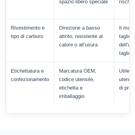
spazio libero speciale
rischio
Rivestimento e
Direzione a basso
Il mate
tipo di carburo
attrito, resistente al
taglio 
calore o all’usura
dell'ut
taglio.
Etichettatura e
Marcatura OEM,
Utile pe
confezionamento
codice utensile,
utensil
etichetta e
di prod
imballaggio