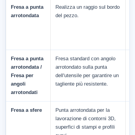
Fresa a punta
Realizza un raggio sul bordo
D
arrotondata
del pezzo.
R0
p
Fresa a punta
Fresa standard con angolo
Ho
arrotondata /
arrotondato sulla punta
q
Fresa per
dell'utensile per garantire un
ri
angoli
tagliente più resistente.
pr
arrotondati
Fresa a sfere
Punta arrotondata per la
De
lavorazione di contorni 3D,
3D
superfici di stampi e profili