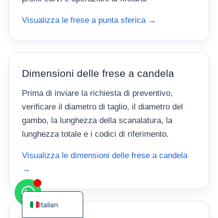
Visualizza le frese a punta sferica →
Korean
Dimensioni delle frese a candela
French
German
Prima di inviare la richiesta di preventivo,
verificare il diametro di taglio, il diametro del
Japanese
gambo, la lunghezza della scanalatura, la
Chinese
lunghezza totale e i codici di riferimento.
Russian
Visualizza le dimensioni delle frese a candela
Spanish
→
Turkish
English
Italian