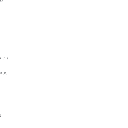
 o
ad al
oras.
s