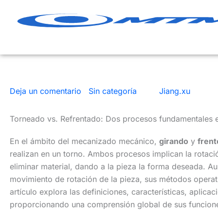
Ir
al
contenido
Deja un comentario
|
Sin categoría
| Por
Jiang.xu
|
6 min
Torneado vs. Refrentado: Dos procesos fundamentales e
En el ámbito del mecanizado mecánico,
girando
y
frent
realizan en un torno. Ambos procesos implican la rotaci
eliminar material, dando a la pieza la forma deseada. A
movimiento de rotación de la pieza, sus métodos operativ
artículo explora las definiciones, características, aplica
proporcionando una comprensión global de sus funciones