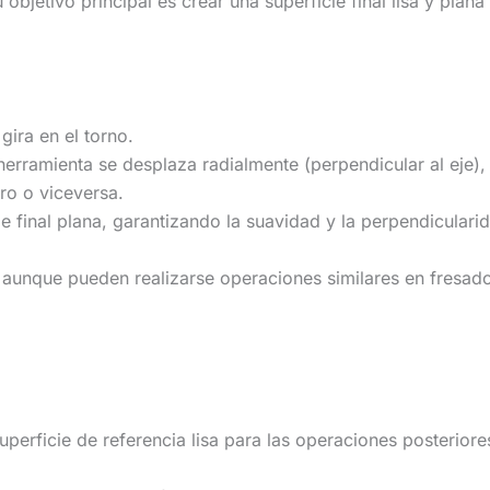
objetivo principal es crear una superficie final lisa y plana
 gira en el torno.
 herramienta se desplaza radialmente (perpendicular al eje),
ro o viceversa.
e final plana, garantizando la suavidad y la perpendicularid
 aunque pueden realizarse operaciones similares en fresad
uperficie de referencia lisa para las operaciones posteriore