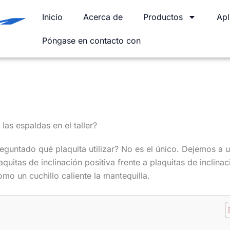
Inicio
Acerca de
Productos
Apl
Póngase en contacto con
 de lectura
|
9 de diciembre de 2025
 las espaldas en el taller?
eguntado qué plaquita utilizar? No es el único. Dejemos a 
quitas de inclinación positiva frente a plaquitas de inclinac
o un cuchillo caliente la mantequilla.