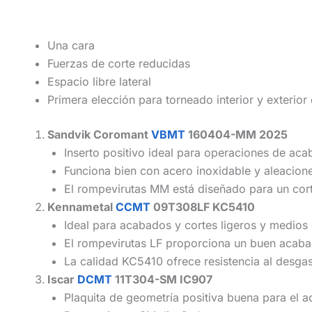
Una cara
Fuerzas de corte reducidas
Espacio libre lateral
Primera elección para torneado interior y exterio
Sandvik Coromant
VBMT
160404-MM 2025
Inserto positivo ideal para operaciones de ac
Funciona bien con acero inoxidable y aleaciones
El rompevirutas MM está diseñado para un cor
Kennametal
CCMT
09T308LF KC5410
Ideal para acabados y cortes ligeros y medios
El rompevirutas LF proporciona un buen acabad
La calidad KC5410 ofrece resistencia al desgas
Iscar
DCMT
11T304-SM IC907
Plaquita de geometría positiva buena para el 