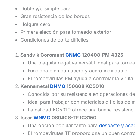
Doble y/o simple cara
Gran resistencia de los bordes
Holgura cero
Primera elección para torneado exterior
Condiciones de corte difíciles
Sandvik Coromant
CNMG
120408-PM 4325
Una plaquita negativa versátil ideal para torne
Funciona bien con acero y acero inoxidable
El rompevirutas PM ayuda a controlar la virut
Kennametal
DNMG
150608 KC5010
Conocida por su resistencia en operaciones d
Ideal para trabajar con materiales difíciles de
La calidad KC5010 ofrece una buena resistenci
Iscar
WNMG
080408-TF IC8150
Una opción popular tanto para
desbaste y aca
El rompevirutas TF proporciona un buen control