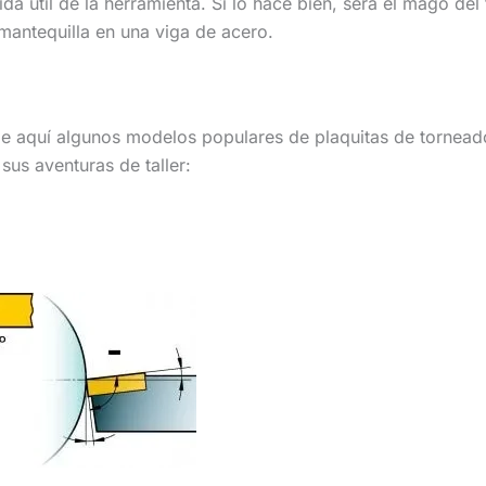
a útil de la herramienta. Si lo hace bien, será el mago del t
 mantequilla en una viga de acero.
He aquí algunos modelos populares de plaquitas de tornead
sus aventuras de taller: