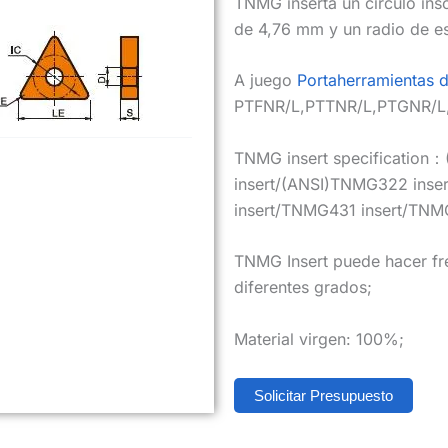
TNMG inserta un círculo ins
de 4,76 mm y un radio de e
A juego
Portaherramientas 
PTFNR/L,PTTNR/L,PTGNR/L
TNMG insert specificatio
insert/(ANSI)TNMG322 ins
insert/TNMG431 insert/TNMG
TNMG Insert puede hacer fr
diferentes grados;
Material virgen: 100%;
Solicitar Presupuesto