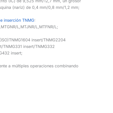
crito (IC) de 9,525 mm/12,7 mm, un grosor
squina (nariz) de 0,4 mm/0,8 mm/1,2 mm;
de inserción TNMG
:
,MTGNR/L,MTJNR/L,MTFNR/L;
n：(ISO)TNMG1604 insert/TNMG2204
ert/TNMG331 insert/TNMG332
432 insert;
ente a múltiples operaciones combinando