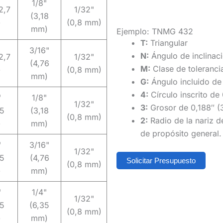
1/8"
2,7
1/32"
(3,18
)
(0,8 mm)
mm)
Ejemplo: TNMG 432
T:
Triangular
3/16"
N:
Ángulo de inclinac
2,7
1/32"
(4,76
M:
Clase de toleranci
)
(0,8 mm)
mm)
G:
Ángulo incluido de
4:
Círculo inscrito de 
"
1/8"
1/32"
3:
Grosor de 0,188″ (
05
(3,18
(0,8 mm)
2:
Radio de la nariz d
)
mm)
de propósito general.
"
3/16"
1/32"
05
(4,76
Solicitar Presupuesto
(0,8 mm)
)
mm)
"
1/4"
1/32"
05
(6,35
(0,8 mm)
)
mm)