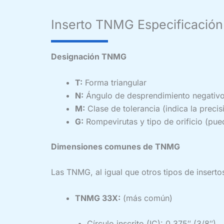
Inserto TNMG Especificación
Designación TNMG
T:
Forma triangular
N:
Ángulo de desprendimiento negativo 
M:
Clase de tolerancia (indica la precis
G:
Rompevirutas y tipo de orificio (pued
Dimensiones comunes de TNMG
Las TNMG, al igual que otros tipos de inserto
TNMG 33X:
(más común)
Círculo inscrito (IC): 0.375″ (3/8″)