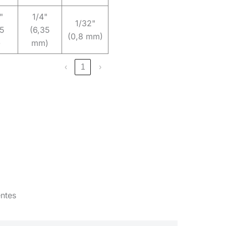
"
1/4"
1/32"
75
(6,35
(0,8 mm)
)
mm)
‹
1
›
ntes