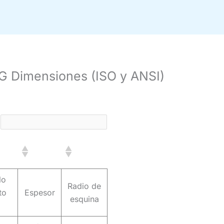
G Dimensiones (ISO y ANSI)
:
lo
Radio de
to
Espesor
esquina