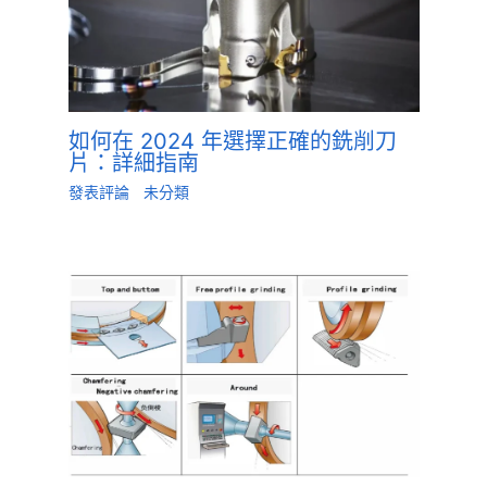
如何在 2024 年選擇正確的銑削刀
片：詳細指南
發表評論
/
未分類
/ 作者：
Jiang.xu
/
5 月 24,
2023