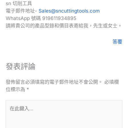
sn 切削工具
電子郵件地址-
Sales@sncuttingtools.com
WhatsApp 號碼 919611934895
請將貴公司的產品型錄和價目表寄給我，先生或女士。
答覆
發表評論
發佈留言必須填寫的電子郵件地址不會公開。
必填欄
位標示為
*
在
此
鍵
入...