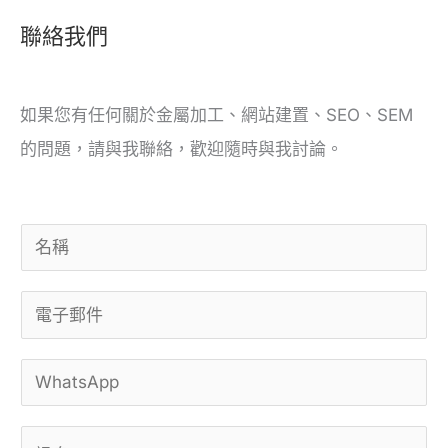
聯絡我們
如果您有任何關於金屬加工、網站建置、SEO、SEM
的問題，請與我聯絡，歡迎隨時與我討論。
名
稱
電
*
子
W
郵
h
件
意
a
*