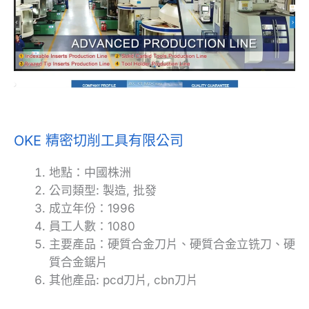
OKE 精密切削工具有限公司
地點：中國株洲
公司類型: 製造, 批發
成立年份：1996
員工人數：1080
主要產品：硬質合金刀片、硬質合金立铣刀、硬
質合金鋸片
其他產品: pcd刀片, cbn刀片