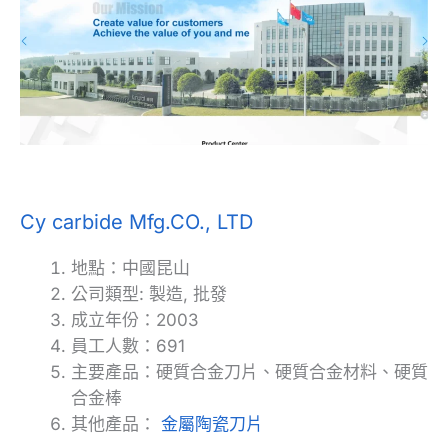
Cy carbide Mfg.CO., LTD
地點：中國昆山
公司類型: 製造, 批發
成立年份：2003
員工人數：691
主要產品：硬質合金刀片、硬質合金材料、硬質
合金棒
其他產品：
金屬陶瓷刀片