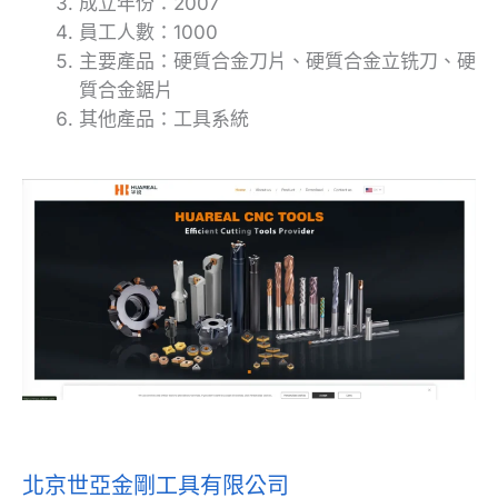
成立年份：2007
員工人數：1000
主要產品：硬質合金刀片、硬質合金立铣刀、硬
質合金鋸片
其他產品：工具系統
北京世亞金剛工具有限公司