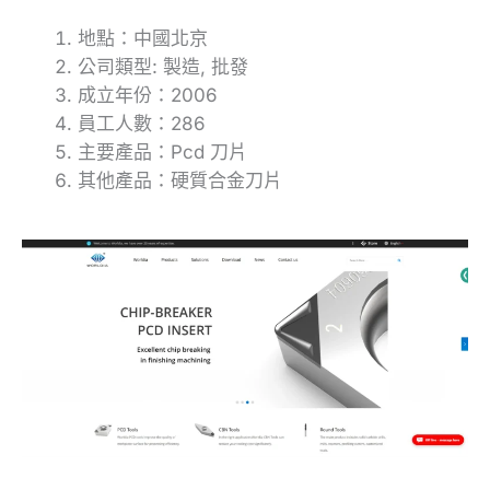
地點：中國北京
公司類型: 製造, 批發
成立年份：2006
員工人數：286
主要產品：Pcd 刀片
其他產品：硬質合金刀片