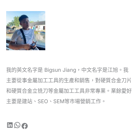
我的英文名字是 Bigsun Jiang，中文名字是江旭。我
主要從事金屬加工工具的生產和銷售，對硬質合金刀片
和硬質合金立铣刀等金屬加工工具非常專業。業餘愛好
主要是建站、SEO、SEM等市場營銷工作。