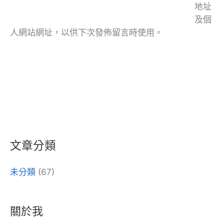
地址
及個
人網站網址，以供下次發佈留言時使用。
替
代
方
案：
文章分類
未分類
(67)
關於我