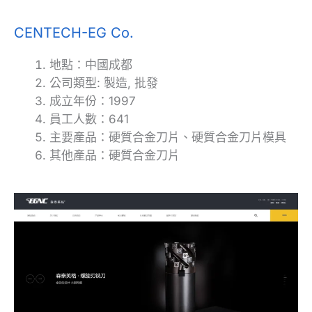
CENTECH-EG Co.
地點：中國成都
公司類型: 製造, 批發
成立年份：1997
員工人數：641
主要產品：硬質合金刀片、硬質合金刀片模具
其他產品：硬質合金刀片