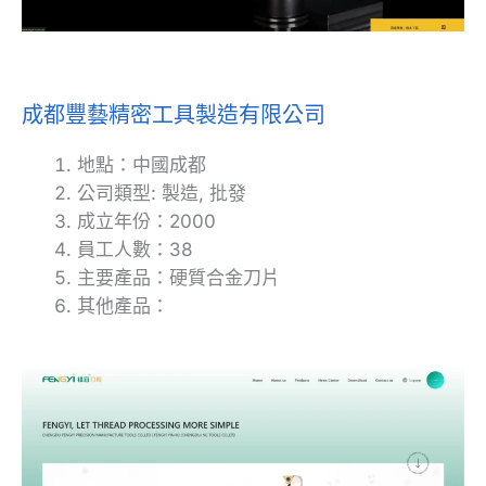
成都豐藝精密工具製造有限公司
地點：中國成都
公司類型: 製造, 批發
成立年份：2000
員工人數：38
主要產品：硬質合金刀片
其他產品：