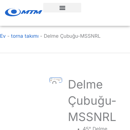
İçeriğe
geç
Ev
-
torna takımı
-
Delme Çubuğu-MSSNRL
Delme
Çubuğu-
MSSNRL
45° Delme