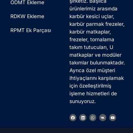
şirketiz. Başlıca
ODMT Ekleme
ürünlerimiz arasında
RDKW Ekleme
karbür kesici uçlar,
karbür parmak frezeler,
RPMT Ek Parçası
karbür matkaplar,
frezeler, tornalama
takım tutucuları, U
matkaplar ve modüler
takımlar bulunmaktadır.
Ayrıca özel müşteri
ihtiyaçlarını karşılamak
için özelleştirilmiş
işleme hizmetleri de
sunuyoruz.
F
L
W
V
Y
a
i
h
k
o
c
n
a
u
e
k
t
t
b
e
s
u