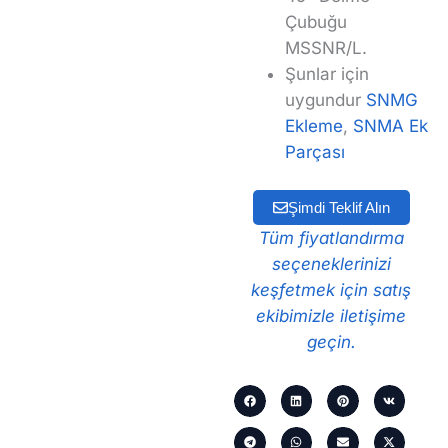
Çubuğu
MSSNR/L.
Şunlar için
uygundur
SNMG
Ekleme
,
SNMA Ek
Parçası
Şimdi Teklif Alın
Tüm fiyatlandırma
seçeneklerinizi
keşfetmek için satış
ekibimizle iletişime
geçin.