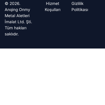
o
d
a
b
© 2026.
Hizmet
Gizlilik
o
i
p
e
k
n
p
Anqing Onmy
Koşulları
Politikası
Metal Aletleri
İmalat Ltd. Şti.
Tüm hakları
saklıdır.