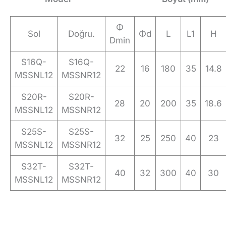
Φ
Sol
Doğru.
Φd
L
L1
H
Dmin
S16Q-
S16Q-
22
16
180
35
14.8
MSSNL12
MSSNR12
S20R-
S20R-
28
20
200
35
18.6
MSSNL12
MSSNR12
S25S-
S25S-
32
25
250
40
23
MSSNL12
MSSNR12
S32T-
S32T-
40
32
300
40
30
MSSNL12
MSSNR12