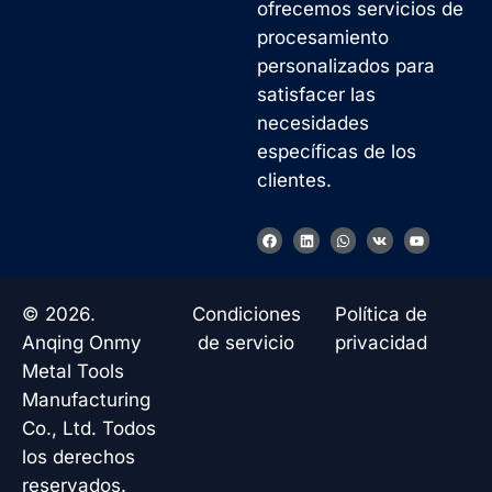
ofrecemos servicios de
procesamiento
personalizados para
satisfacer las
necesidades
específicas de los
clientes.
F
L
W
V
Y
a
i
h
k
o
c
n
a
u
e
k
t
t
b
e
s
u
o
d
a
b
© 2026.
Condiciones
Política de
o
i
p
e
k
n
p
Anqing Onmy
de servicio
privacidad
Metal Tools
Manufacturing
Co., Ltd. Todos
los derechos
reservados.