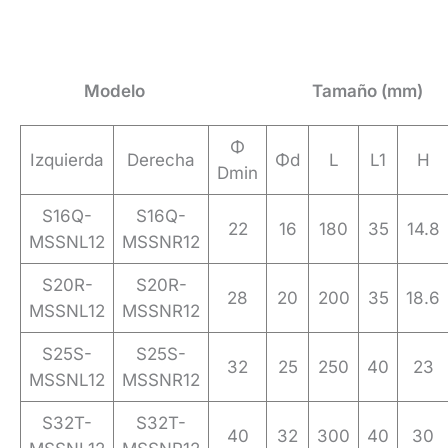
Modelo
Tamaño (mm)
Φ
Izquierda
Derecha
Φd
L
L1
H
Dmin
S16Q-
S16Q-
22
16
180
35
14.8
MSSNL12
MSSNR12
S20R-
S20R-
28
20
200
35
18.6
MSSNL12
MSSNR12
S25S-
S25S-
32
25
250
40
23
MSSNL12
MSSNR12
S32T-
S32T-
40
32
300
40
30