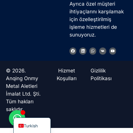
Ayrıca özel müşteri
ihtiyaçlarını karşılamak
için özelleştirilmiş
işleme hizmetleri de
sunuyoruz.
Korean
French
F
L
W
V
Y
a
i
h
k
o
c
n
a
u
German
e
k
t
t
b
e
s
u
Japanese
o
d
a
b
© 2026.
Hizmet
Gizlilik
o
i
p
e
k
n
p
Chinese
Anqing Onmy
Koşulları
Politikası
Metal Aletleri
Russian
İmalat Ltd. Şti.
Italian
Tüm hakları
Spanish
saklıdır.
English
Turkish