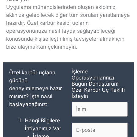
Uygulama mühendislerinden oluşan ekibimiz,
aklınıza gelebilecek diğer tüm soruları yanıtlamaya
hazırdır. Özel karbür kesici uçların
operasyonunuza nasıl fayda sağlayabileceği
konusunda kişiselleştirilmiş tavsiyeler almak için
bize ulaşmaktan çekinmeyin.
İşleme
Özel karbür uçların
Operasyonlarınızı
gücünü
Bugün Dönüştürün!
deneyimlemeye hazır
Özel Karbür Uç Teklifi
İsteyin
mısınız? İşte nasıl
başlayacağınız:
İ
s
Hangi Bilgilere
i
E
İhtiyacımız Var
m
-
İşleme