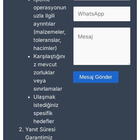
*
p
operasyonun
W
o
uzla ilgili
h
s
ayrıntılar
a
t
Y
(malzemeler,
t
a
o
toleranslar,
s
*
r
hacimler)
A
u
Karşılaştığını
p
m
z mevcut
p
v
zorluklar
*
Mesaj Gönder
e
veya
A
y
sınırlamalar
l
a
Ulaşmak
t
M
istediğiniz
e
e
spesifik
r
s
hedefler
n
a
Yanıt Süresi
a
j
Garantimiz