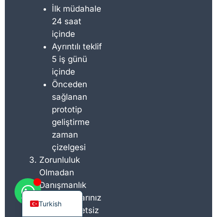
t
*
İlk müdahale
i
24 saat
f
içinde
:
Ayrıntılı teklif
5 iş günü
Korean
içinde
French
Önceden
German
sağlanan
Japanese
prototip
geliştirme
Chinese
zaman
Russian
çizelgesi
Italian
Zorunluluk
Spanish
Olmadan
Danışmanlık
English
İhtiyaçlarınız
Turkish
için ücretsiz