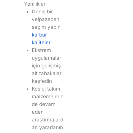
Yenilikleri
Geniş bir
yelpazeden
seçim yapın
karbür
kaliteleri
Ekstrem
uygulamalar
için gelişmiş
alt tabakaları
keşfedin
Kesici takım
malzemelerin
de devam
eden
araştırmalard
an yararlanın