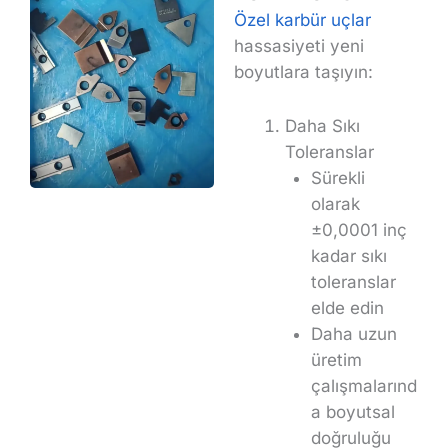
Özel karbür uçlar
hassasiyeti yeni
boyutlara taşıyın:
Daha Sıkı
Toleranslar
Sürekli
olarak
±0,0001 inç
kadar sıkı
toleranslar
elde edin
Daha uzun
üretim
çalışmalarınd
a boyutsal
doğruluğu