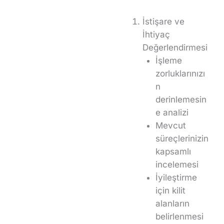
İstişare ve
İhtiyaç
Değerlendirmesi
İşleme
zorluklarınızı
n
derinlemesin
e analizi
Mevcut
süreçlerinizin
kapsamlı
incelemesi
İyileştirme
için kilit
alanların
belirlenmesi