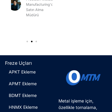
Dynamics
ler
Manufacturing'de
Inc.
ch
Satın Alma
şirketinde
es'de
Müdürü
Kıdemli
Üretim
Mühendisi
Freze Uçları
APKT Ekleme
APMT Ekleme
BDMT Ekleme
Metal işleme için,
HNMX Ekleme
özellikle tornalama,