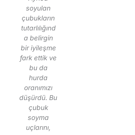
soyulan
Bu çubuk
çubukların
soyma
s
tutarlılığınd
uçlarının
a belirgin
tutarlı
bir iyileşme
performansı
a
i
fark ettik ve
ve
v
ık
bu da
hassasiyeti,
art
a
hurda
onları
d
oranımızı
üretim
düşürdü. Bu
sürecimizin
çubuk
paha
soyma
biçilmez bir
uçlarını,
parçası