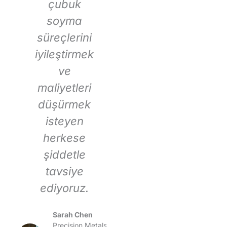
a
çubuk
haline
f
a
soyma
getirdi. Bu
da
süreçlerini
çubuk
r
iyileştirmek
soyma
ür
ve
uçlarının
maliyetleri
kalitesinden
düşürmek
ve
isteyen
performansı
nu
herkese
ndan son
op
şiddetle
derece
m
tavsiye
memnunuz.
ı
ediyoruz.
ku
David
.
de
Rodriguez
Sarah Chen
AeroSpace
Precision Metals