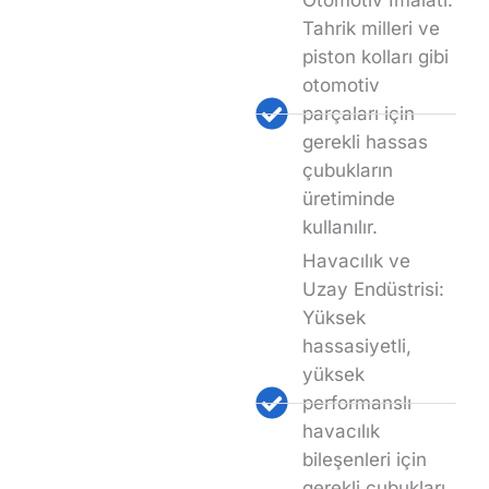
Otomotiv İmalatı:
Tahrik milleri ve
piston kolları gibi
otomotiv
parçaları için
gerekli hassas
çubukların
üretiminde
kullanılır.
Havacılık ve
Uzay Endüstrisi:
Yüksek
hassasiyetli,
yüksek
performanslı
havacılık
bileşenleri için
gerekli çubukları