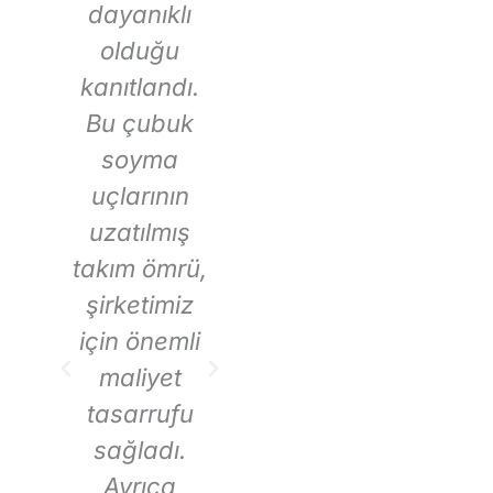
dayanıklı
uçları ile
olduğu
elde edilen
kanıtlandı.
pürüzsüz,
u
en
Bu çubuk
hassas
ge
soyma
yüzey
e
uçlarının
kalitesi,
ve
r
uzatılmış
havacılık ve
ça
takım ömrü,
uzay
i
u
şirketimiz
müşterileri
gö
için önemli
mizin katı
maliyet
gereksiniml
tasarrufu
erini
u
sağladı.
karşılamam
sı
Ayrıca
ızı sağladı.
pe