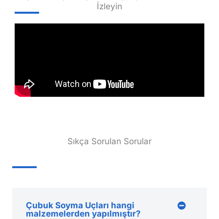
İzleyin
Sıkça Sorulan Sorular
Çubuk Soyma Uçları hangi
malzemelerden yapılmıştır?