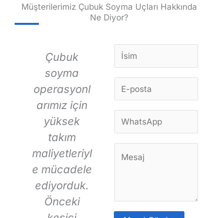
Müşterilerimiz Çubuk Soyma Uçları Hakkında
Ne Diyor?
İ
Çubuk
Havacılık
s
soyma
ve uzay
i
E
operasyonl
uygulamala
m
-
*
arımız için
rımız için
h
p
W
yüksek
yüzey
o
h
s
takım
kalitesi ve
a
t
Y
maliyetleriyl
boyutsal
t
a
o
s
e mücadele
hassasiyet
*
r
A
e
ediyorduk.
kesinlikle
n
u
p
m
Önceki
kritik öneme
p
v
kesici
sahiptir.
*