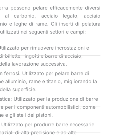
barra possono pelare efficacemente diversi
io al carbonio, acciaio legato, acciaio
inio e leghe di rame. Gli inserti di pelatura
ilizzati nei seguenti settori e campi:
Utilizzato per rimuovere incrostazioni e
di billette, lingotti e barre di acciaio,
 della lavorazione successiva.
n ferrosi: Utilizzato per pelare barre di
e alluminio, rame e titanio, migliorando la
della superficie.
tica: Utilizzato per la produzione di barre
ie per i componenti automobilistici, come
e e gli steli dei pistoni.
 Utilizzato per produrre barre necessarie
ziali di alta precisione e ad alte