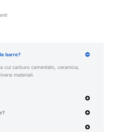
nti
lle barre?
 tra cui carburo cementato, ceramica,
versi materiali.
re?