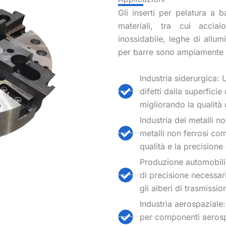
Gli inserti per pelatura a 
materiali, tra cui accia
inossidabile, leghe di allum
per barre sono ampiamente ut
Industria siderurgica: 
difetti dalla superficie 
migliorando la qualità
Industria dei metalli no
metalli non ferrosi com
qualità e la precisione 
Produzione automobilis
di precisione necessar
gli alberi di trasmission
Industria aerospaziale:
per componenti aerospa