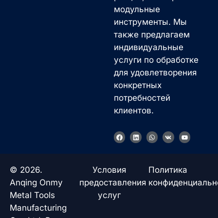
модульные
инструменты. Мы
также предлагаем
индивидуальные
услуги по обработке
для удовлетворения
конкретных
потребностей
клиентов.
F
L
W
V
Y
a
i
h
k
o
c
n
a
u
e
k
t
t
b
e
s
u
o
d
a
b
© 2026.
Условия
Политика
o
i
p
e
k
n
p
Anqing Onmy
предоставления
конфиденциальн
Metal Tools
услуг
Manufacturing