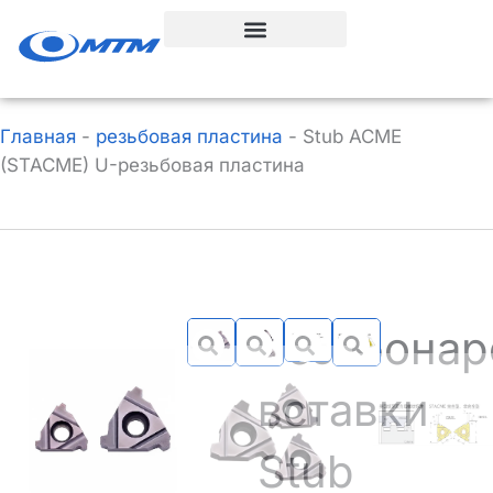
Перейти
к
содержанию
Главная
-
резьбовая пластина
-
Stub ACME
(STACME) U-резьбовая пластина
Резьбонар
вставки
Stub