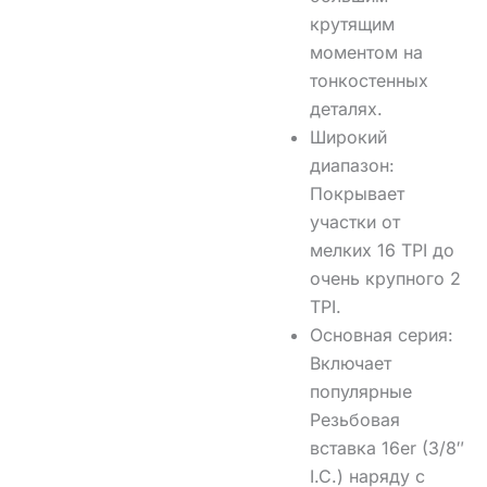
крутящим
моментом на
тонкостенных
деталях.
Широкий
диапазон:
Покрывает
участки от
мелких
16 TPI
до
очень крупного
2
TPI
.
Основная серия:
Включает
популярные
Резьбовая
вставка 16er
(3/8″
I.C.) наряду с