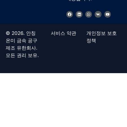
F
링
W
V
유
a
크
h
k
튜
c
드
a
브
e
인
t
b
s
o
a
© 2026. 안칭
서비스 약관
개인정보 보호
o
p
k
p
온미 금속 공구
정책
제조 유한회사.
모든 권리 보유.