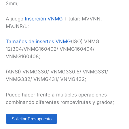
2mm;
A juego
Inserción VNMG
Titular: MVVNN,
MVJNR/L;
Tamaños de insertos VNMG
(ISO) VNMG
12t304/VNMG160402/ VNMG160404/
VNMG160408;
(ANSI) VNMG330/ VNMG330.5/ VNMG331/
VNMG332/ VNMG431/ VNMG432;
Puede hacer frente a múltiples operaciones
combinando diferentes rompevirutas y grados;
Solicitar Presupuesto