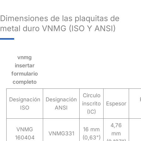
Dimensiones de las plaquitas de
metal duro VNMG (ISO Y ANSI)
vnmg
insertar
formulario
completo
Círculo
Designación
Designación
inscrito
Espesor
ISO
ANSI
(IC)
4,76
VNMG
16 mm
VNMG331
mm
160404
(0,63")