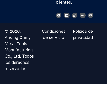
clientes.
F
L
W
V
Y
a
i
h
k
o
c
n
a
u
e
k
t
t
b
e
s
u
o
d
a
b
© 2026.
Condiciones
Política de
o
i
p
e
k
n
p
Anqing Onmy
de servicio
privacidad
Metal Tools
Manufacturing
Co., Ltd. Todos
los derechos
reservados.