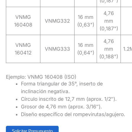
(0,187")
4,76
VNMG
16 mm
VNMG332
mm
160408
(0,63")
(0,187")
4,76
VNMG
16 mm
VNMG333
mm
1.2
160412
(0,64")
(0,188")
Ejemplo: VNMG 160408 (ISO)
Forma triangular de 35°, inserto de
inclinación negativa.
Círculo inscrito de 12,7 mm (aprox. 1/2″).
Grosor de 4,76 mm (aprox. 3/16″).
Diseño específico del rompevirutas/agujero.
Solicitar Presupuesto